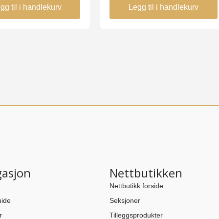
gg til i handlekurv
Legg til i handlekurv
gasjon
Nettbutikken
Nettbutikk forside
ide
Seksjoner
r
Tilleggsprodukter