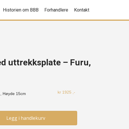
Historien om BBB
Forhandlere
Kontakt
d uttrekksplate – Furu,
kr
1925
,-
m, Høyde
15cm
Legg i handlekurv