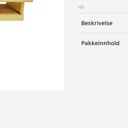
-
NB:
Furu,
Kirsebær
antall
Beskrivelse
Pakkeinnhold