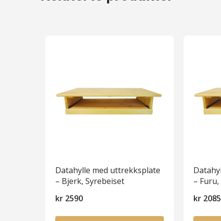
Datahylle med uttrekksplate
Datahyl
– Bjerk, Syrebeiset
– Furu,
kr
2590
kr
208