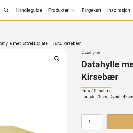
Handleguide
Produkter
Fargekart
Inspirasjon
ahylle med uttrekksplate – Furu, Kirsebær
Datahyller
Datahylle me
Kirsebær
Furu
/ Kirsebær
Lengde 78cm, Dybde 48c
Datahylle
med
uttrekksplate