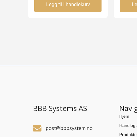
Legg til i handlekurv
Le
BBB Systems AS
Navi
Hjem
Handlegu
post@bbbsystem.no
Produkte