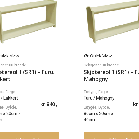
uick View
Quick View
joner 80 bredde
Seksjoner 80 bredde
øtereol 1 (SR1) – Furu,
Skjøtereol 1 (SR1) – F
kert
Mahogny
pe, Farge
Tretype, Farge
/ Lakkert
Furu
/ Mahogny
kr
840
kr
,-
øyde
Lengde, Dybde, Høyde
m
x
20cm
x
80cm
x
20cm
x
m
40cm