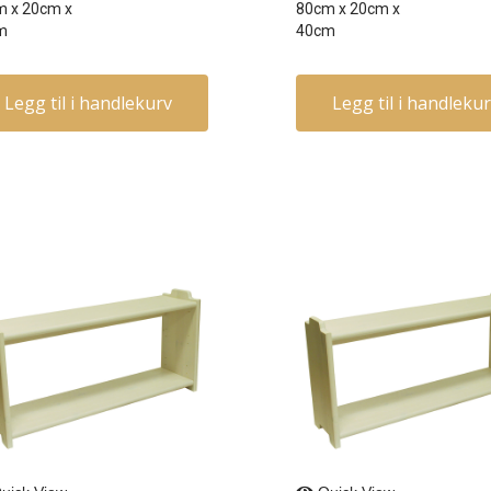
m
x
20cm
x
80cm
x
20cm
x
m
40cm
Legg til i handlekurv
Legg til i handleku