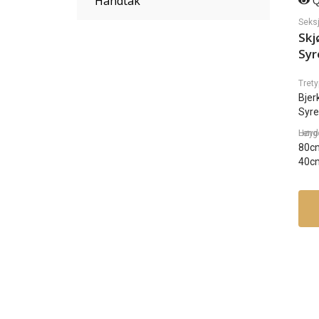
Håndtak
Q
Seks
Skj
Syr
Trety
Bjer
Syre
Lengde, Dybde, H
80c
40c