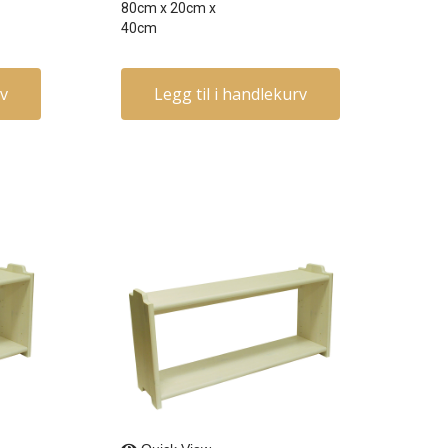
80cm
x
20cm
x
40cm
rv
Legg til i handlekurv