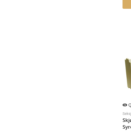
Q
Seks
Skj
Syr