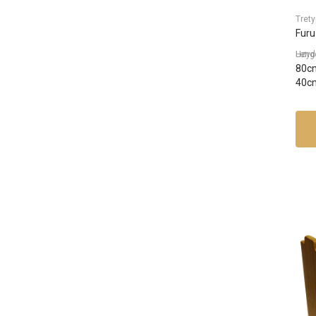
Trety
Furu
Lengde, Dybde, H
80c
40c