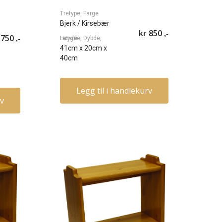
Tretype, Farge
Bjerk
/ Kirsebær
kr
850
,-
750
,-
Lengde, Dybde, Høyde
41cm
x
20cm
x
40cm
Legg til i handlekurv
rv