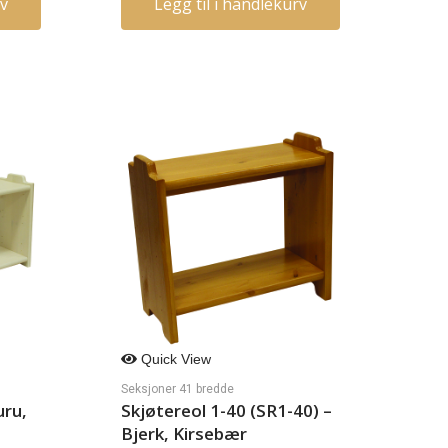
rv
Legg til i handlekurv
Quick View
Seksjoner 41 bredde
uru,
Skjøtereol 1-40 (SR1-40) –
Bjerk, Kirsebær