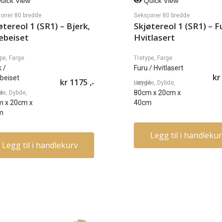
uick View
Quick View
joner 80 bredde
Seksjoner 80 bredde
øtereol 1 (SR1) – Bjerk,
Skjøtereol 1 (SR1) – F
ebeiset
Hvitlasert
pe, Farge
Tretype, Farge
k
/
Furu
/ Hvitlasert
kr
beiset
kr
1175
,-
Lengde, Dybde, Høyde
80cm
x
20cm
x
øyde
m
x
20cm
x
40cm
m
Legg til i handleku
Legg til i handlekurv