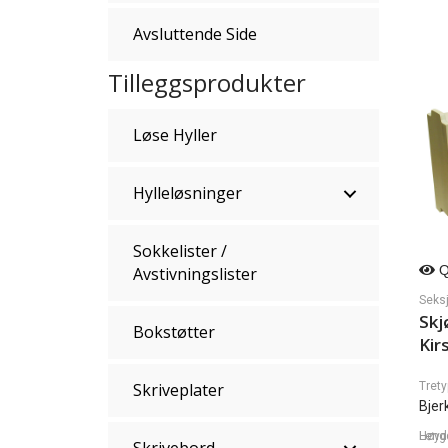
Avsluttende Side
Tilleggsprodukter
Løse Hyller
Hylleløsninger
Sokkelister /
Q
Avstivningslister
Seks
Skj
Bokstøtter
Kir
Trety
Skriveplater
Bjer
Lengde, Dybde, H