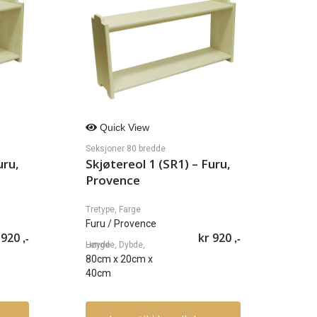
Quick View
Seksjoner 80 bredde
uru,
Skjøtereol 1 (SR1) – Furu,
Provence
Tretype, Farge
Furu
/ Provence
920
kr
920
,-
,-
Lengde, Dybde, Høyde
80cm
x
20cm
x
40cm