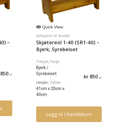
Quick View
Seksjoner 41 bredde
40) –
Skjøtereol 1-40 (SR1-40) –
Bjerk, Syrebeiset
Tretype, Farge
Bjerk
/
850
Syrebeiset
,-
kr
850
,-
Lengde, Dybde, Høyde
41cm
x
20cm
x
40cm
rv
Legg til i handlekurv