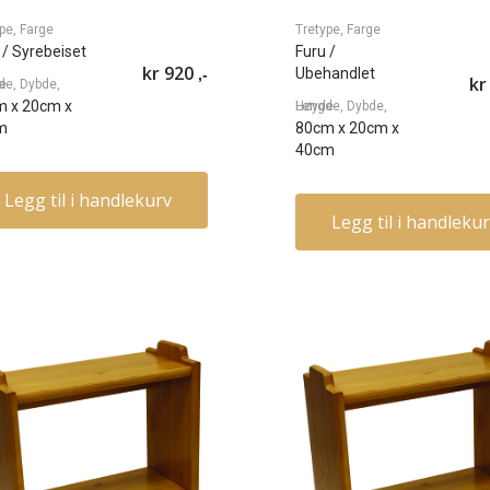
pe, Farge
Tretype, Farge
/ Syrebeiset
Furu
/
kr
920
Ubehandlet
,-
kr
øyde
m
x
20cm
x
Lengde, Dybde, Høyde
m
80cm
x
20cm
x
40cm
Legg til i handlekurv
Legg til i handleku