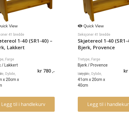
uick View
Quick View
joner 41 bredde
Seksjoner 41 bredde
øtereol 1-40 (SR1-40) –
Skjøtereol 1-40 (SR1-
rk, Lakkert
Bjerk, Provence
pe, Farge
Tretype, Farge
k
/ Lakkert
Bjerk
/ Provence
kr
780
kr
,-
øyde
Lengde, Dybde, Høyde
m
x
20cm
x
41cm
x
20cm
x
m
40cm
Legg til i handlekurv
Legg til i handleku