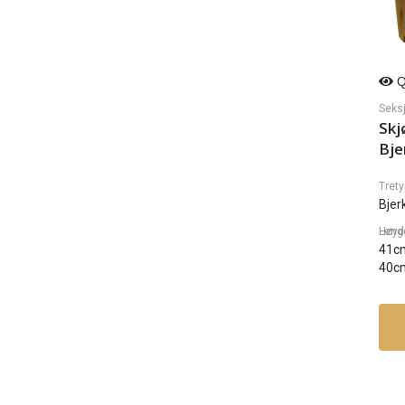
Q
Seks
Skj
Bje
Trety
Bjer
Lengde, Dybde, H
41c
40c