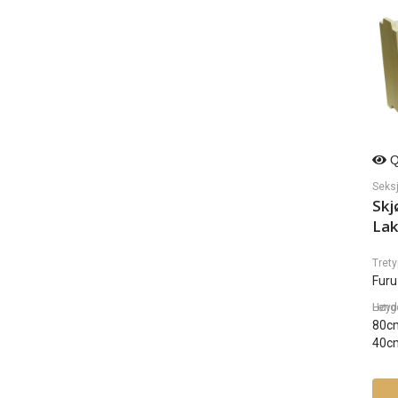
Q
Seks
Skj
Lak
Trety
Furu
Lengde, Dybde, H
80c
40c