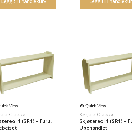
Legg til i handlekurv
Legg til i handleku
uick View
Quick View
joner 80 bredde
Seksjoner 80 bredde
øtereol 1 (SR1) – Furu,
Skjøtereol 1 (SR1) – F
ebeiset
Ubehandlet