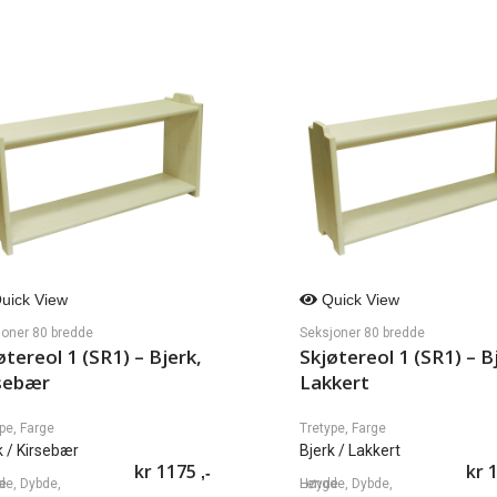
uick View
Quick View
joner 80 bredde
Seksjoner 80 bredde
øtereol 1 (SR1) – Bjerk,
Skjøtereol 1 (SR1) – B
sebær
Lakkert
pe, Farge
Tretype, Farge
k
/ Kirsebær
Bjerk
/ Lakkert
kr
1175
kr
1
,-
øyde
Lengde, Dybde, Høyde