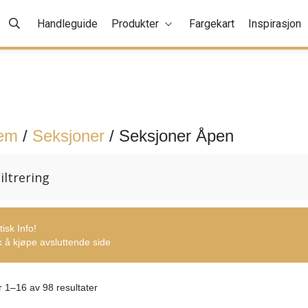
Handleguide
Produkter
Fargekart
Inspirasjon
em
/
Seksjoner
/ Seksjoner Åpen
iltrering
tisk Info!
 å kjøpe avsluttende side
r 1–16 av 98 resultater