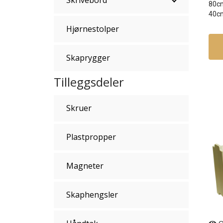
Skrivebord
80c
40c
Hjørnestolper
Skaprygger
Tilleggsdeler
Skruer
Plastpropper
Magneter
Skaphengsler