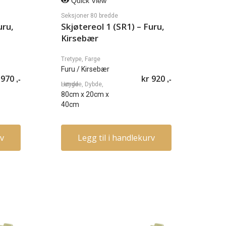
Quick View
Seksjoner 80 bredde
uru,
Skjøtereol 1 (SR1) – Furu,
Kirsebær
Tretype, Farge
Furu
/ Kirsebær
970
kr
920
,-
,-
Lengde, Dybde, Høyde
80cm
x
20cm
x
40cm
rv
Legg til i handlekurv