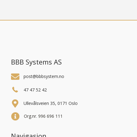
BBB Systems AS
post@bbbsystem.no
47 47 52 42
Ullevålsveien 35, 0171 Oslo
Org.nr. 996 696 111
Navigasjon