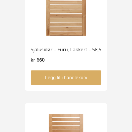
Sjalusidør – Furu, Lakkert – 58,5
kr
660
Legg til i handlekurv