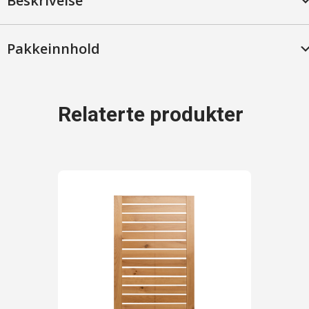
Beskrivelse
Furu,
Lakkert
antall
Pakkeinnhold
Relaterte produkter