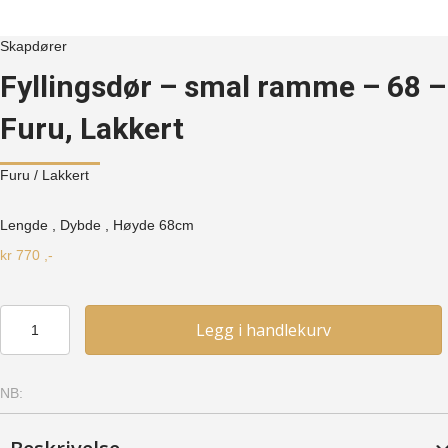
Skapdører
Fyllingsdør – smal ramme – 68 –
Furu, Lakkert
Furu
/ Lakkert
Lengde , Dybde , Høyde
68cm
kr
770
,-
Fyllingsdør
Legg i handlekurv
-
smal
ramme
NB:
-
68
-