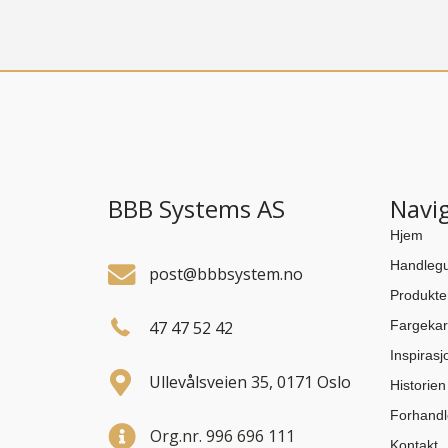
BBB Systems AS
Navi
Hjem
Handlegu
post@bbbsystem.no
Produkte
47 47 52 42
Fargekar
Inspirasj
Ullevålsveien 35, 0171 Oslo
Historie
Forhandl
Org.nr. 996 696 111
Kontakt