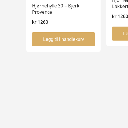
Hjørneh
Hjørnehylle 30 – Bjerk,
Lakker
Provence
kr
126
kr
1260
Le
Legg til i handlekurv