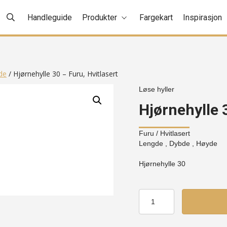
Handleguide
Produkter
Fargekart
Inspirasjon
de
/ Hjørnehylle 30 – Furu, Hvitlasert
Løse hyller
Hjørnehylle 
Furu
/ Hvitlasert
Lengde , Dybde , Høyde
Hjørnehylle 30
Hjørnehylle
30
-
Furu,