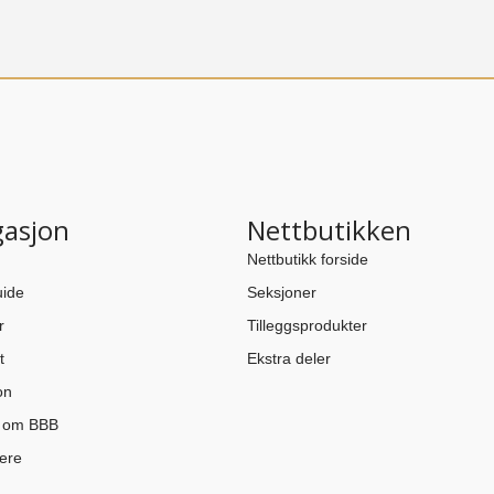
gasjon
Nettbutikken
Nettbutikk forside
ide
Seksjoner
r
Tilleggsprodukter
t
Ekstra deler
on
n om BBB
ere