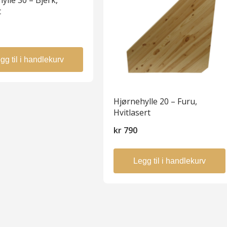
ylle 30 – Bjerk,
t
0
gg til i handlekurv
Hjørnehylle 20 – Furu,
Hvitlasert
kr
790
Legg til i handlekurv