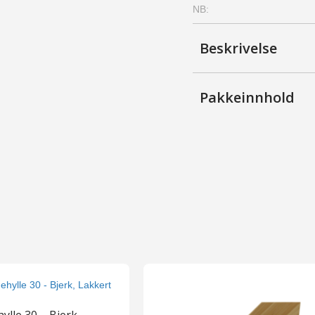
NB:
Hvitlasert
antall
Beskrivelse
Pakkeinnhold