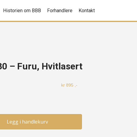
Historien om BBB
Forhandlere
Kontakt
30 – Furu, Hvitlasert
kr
895
,-
Legg i handlekurv