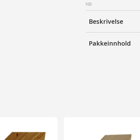
NB:
Kirsebær
antall
Beskrivelse
Pakkeinnhold