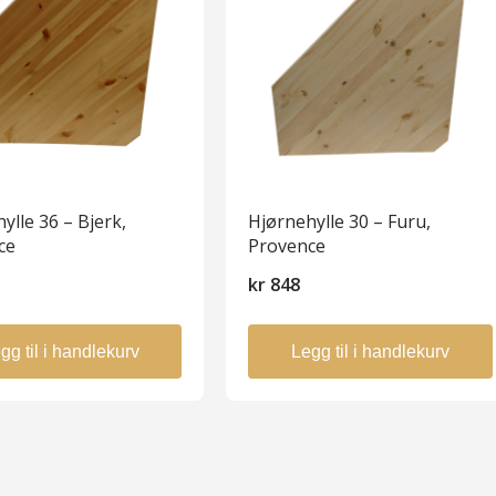
ylle 36 – Bjerk,
Hjørnehylle 30 – Furu,
ce
Provence
5
kr
848
gg til i handlekurv
Legg til i handlekurv