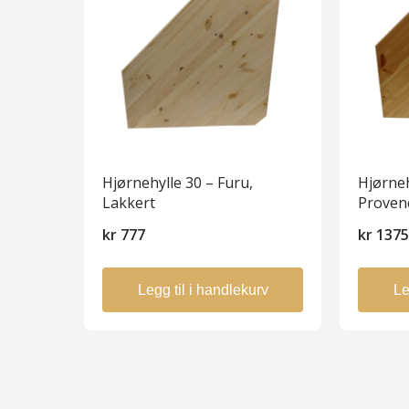
Hjørnehylle 30 – Furu,
Hjørneh
Lakkert
Proven
kr
777
kr
137
Legg til i handlekurv
Le