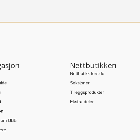
gasjon
Nettbutikken
Nettbutikk forside
ide
Seksjoner
r
Tilleggsprodukter
t
Ekstra deler
on
n om BBB
ere