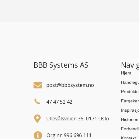
BBB Systems AS
Navi
Hjem
Handlegu
post@bbbsystem.no
Produkte
47 47 52 42
Fargekar
Inspirasj
Ullevålsveien 35, 0171 Oslo
Historie
Forhandl
Org.nr. 996 696 111
Kontakt