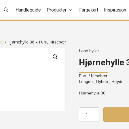
Handleguide
Produkter
Fargekart
Inspirasjon
de
/ Hjørnehylle 36 – Furu, Kirsebær
Løse hyller
Hjørnehylle 
Furu
/ Kirsebær
Lengde , Dybde , Høyde
Hjørnehylle 36
Hjørnehylle
36
-
Furu,