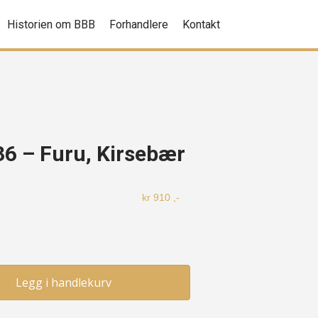
Historien om BBB
Forhandlere
Kontakt
36 – Furu, Kirsebær
kr
910
,-
Legg i handlekurv