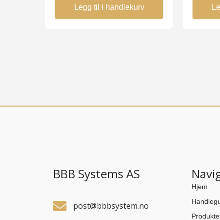
Legg til i handlekurv
Le
BBB Systems AS
Navi
Hjem
Handlegu
post@bbbsystem.no
Produkte