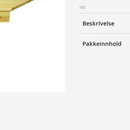
skuff
NB:
-
Furu,
Ubehandlet
Beskrivelse
antall
Pakkeinnhold