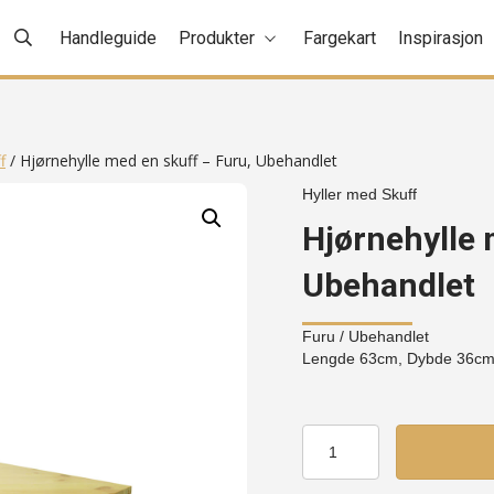
Handleguide
Produkter
Fargekart
Inspirasjon
f
/ Hjørnehylle med en skuff – Furu, Ubehandlet
Hyller med Skuff
Hjørnehylle 
Ubehandlet
Furu
/ Ubehandlet
Lengde 63cm, Dybde 36c
Hjørnehylle
med
en