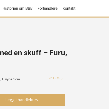
Historien om BBB
Forhandlere
Kontakt
med en skuff – Furu,
kr
1270
,-
m, Høyde
9cm
Legg i handlekurv