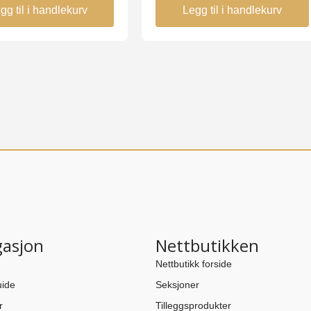
gg til i handlekurv
Legg til i handlekurv
gasjon
Nettbutikken
Nettbutikk forside
ide
Seksjoner
r
Tilleggsprodukter