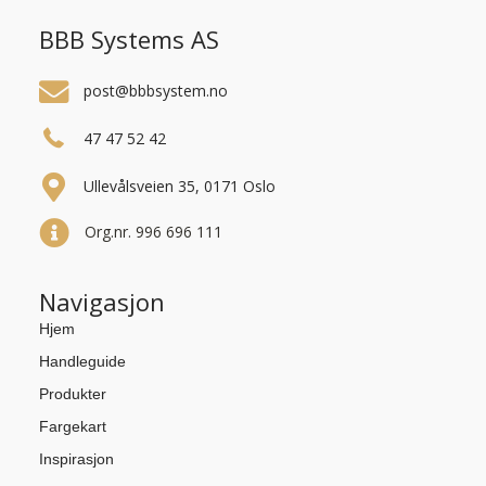
BBB Systems AS
post@bbbsystem.no
47 47 52 42
Ullevålsveien 35, 0171 Oslo
Org.nr. 996 696 111
Navigasjon
Hjem
Handleguide
Produkter
Fargekart
Inspirasjon