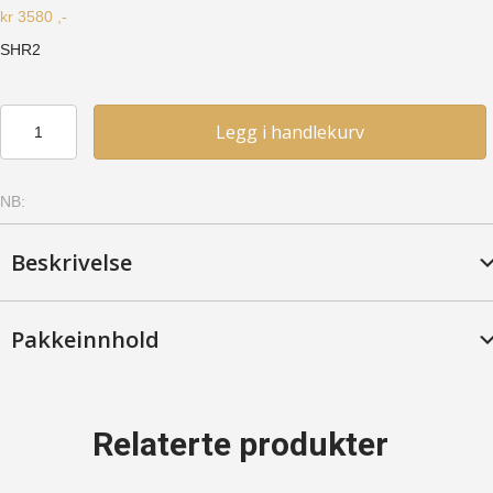
kr
3580
,-
SHR2
Hjørnereol
Legg i handlekurv
2
(SHR2)
-
NB:
Furu,
Hvitlasert
antall
Beskrivelse
Pakkeinnhold
Relaterte produkter