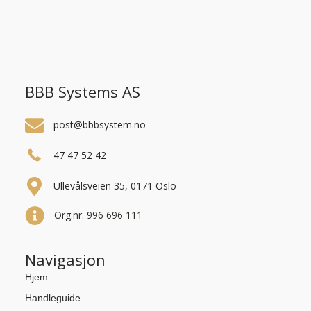
BBB Systems AS
post@bbbsystem.no
47 47 52 42
Ullevålsveien 35, 0171 Oslo
Org.nr. 996 696 111
Navigasjon
Hjem
Handleguide