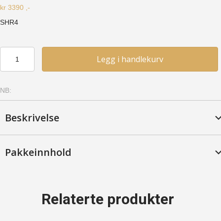
kr
3390
,-
SHR4
Hjørnereol
Legg i handlekurv
4
(SHR4)
-
NB:
Furu,
Mahogny
antall
Beskrivelse
Pakkeinnhold
Relaterte produkter