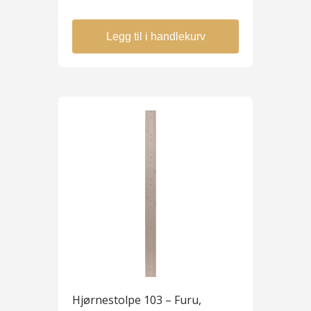
Legg til i handlekurv
Hjørnestolpe 103 – Furu,