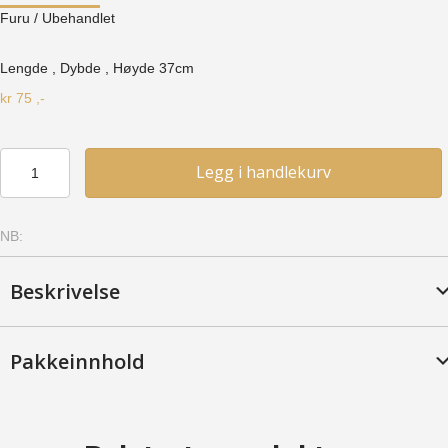
Furu
/ Ubehandlet
Lengde , Dybde , Høyde
37cm
kr
75
,-
Hjørnestolpe
Legg i handlekurv
37
-
Furu,
NB:
Ubehandlet
antall
Beskrivelse
Pakkeinnhold