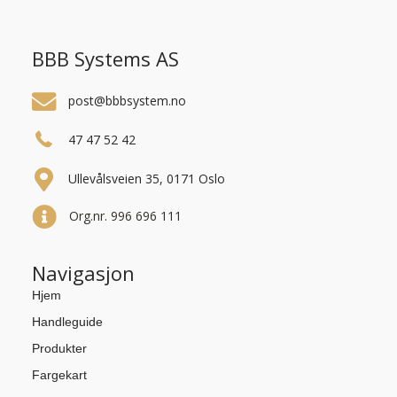
BBB Systems AS
post@bbbsystem.no
47 47 52 42
Ullevålsveien 35, 0171 Oslo
Org.nr. 996 696 111
Navigasjon
Hjem
Handleguide
Produkter
Fargekart