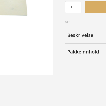
Hylle
20x158
-
Bjerk,
NB:
Lakkert
antall
Beskrivelse
Pakkeinnhold