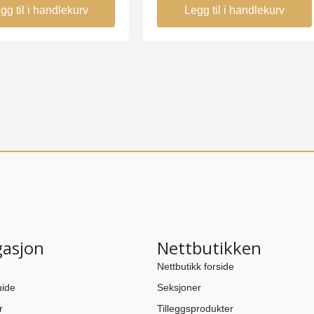
gg til i handlekurv
Legg til i handlekurv
gasjon
Nettbutikken
Nettbutikk forside
ide
Seksjoner
r
Tilleggsprodukter