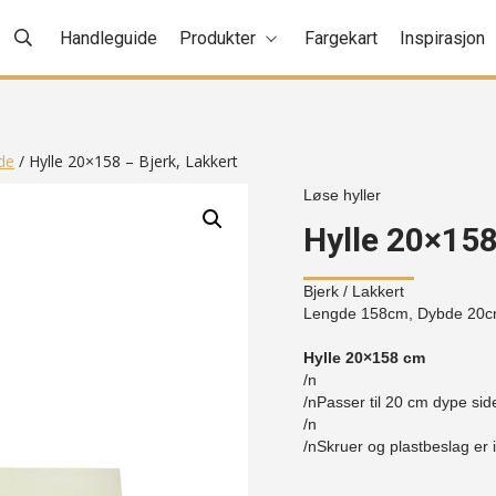
Handleguide
Produkter
Fargekart
Inspirasjon
de
/ Hylle 20×158 – Bjerk, Lakkert
Løse hyller
Hylle 20×158
Bjerk
/ Lakkert
Lengde 158cm, Dybde 20c
Hylle 20×158 cm
/n
/nPasser til 20 cm dype sid
/n
/nSkruer og plastbeslag er i