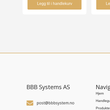
Legg til i handlekurv
Le
BBB Systems AS
Navi
Hjem
Handlegu
post@bbbsystem.no
Produkte