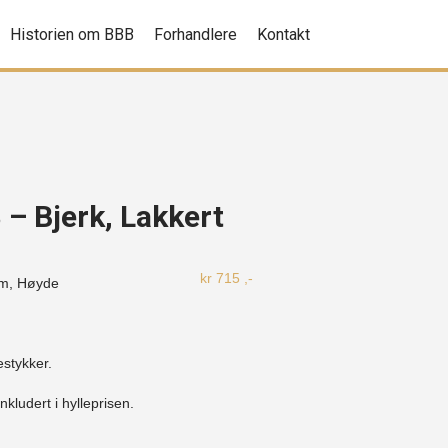
Historien om BBB
Forhandlere
Kontakt
 – Bjerk, Lakkert
kr
715
,-
m, Høyde
estykker.
nkludert i hylleprisen.