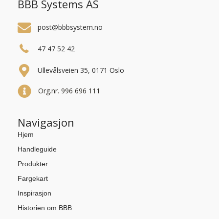
BBB Systems AS
post@bbbsystem.no
47 47 52 42
Ullevålsveien 35, 0171 Oslo
Org.nr. 996 696 111
Navigasjon
Hjem
Handleguide
Produkter
Fargekart
Inspirasjon
Historien om BBB