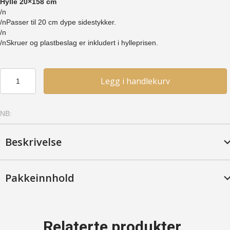
Hylle 20×158 cm
/n
/nPasser til 20 cm dype sidestykker.
/n
/nSkruer og plastbeslag er inkludert i hylleprisen.
Hylle
Legg i handlekurv
20x158
-
Furu,
NB:
Kirsebær
antall
Beskrivelse
Pakkeinnhold
Relaterte produkter