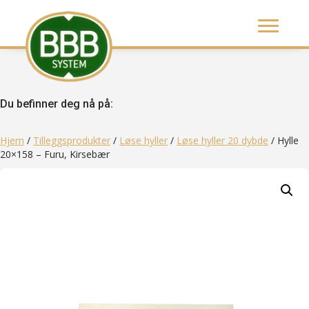
Du befinner deg nå på:
Hjem
/
Tilleggsprodukter
/
Løse hyller
/
Løse hyller 20 dybde
/ Hylle
20×158 – Furu, Kirsebær