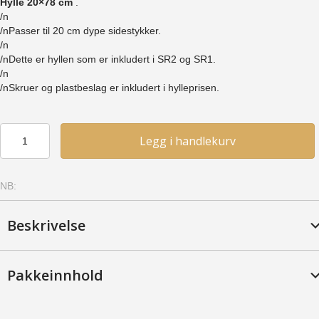
Hylle 20×78 cm
.
/n
/nPasser til 20 cm dype sidestykker.
/n
/nDette er hyllen som er inkludert i SR2 og SR1.
/n
/nSkruer og plastbeslag er inkludert i hylleprisen.
Hylle
Legg i handlekurv
20x78
-
Furu,
NB:
Mahogny
antall
Beskrivelse
Pakkeinnhold