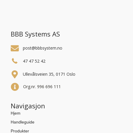
BBB Systems AS
post@bbbsystem.no
47 47 52 42
Ullevålsveien 35, 0171 Oslo
Org.nr. 996 696 111
Navigasjon
Hjem
Handleguide
Produkter