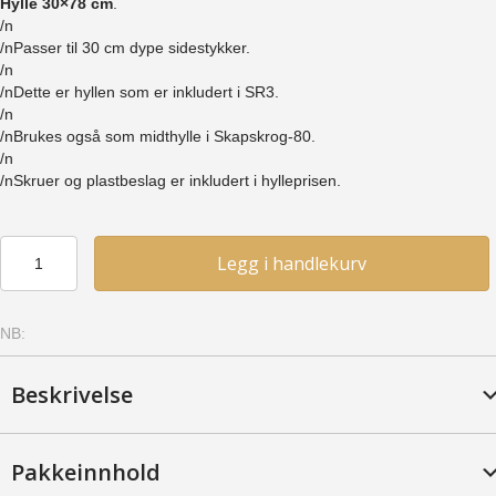
Hylle 30×78 cm
.
/n
/nPasser til 30 cm dype sidestykker.
/n
/nDette er hyllen som er inkludert i SR3.
/n
/nBrukes også som midthylle i Skapskrog-80.
/n
/nSkruer og plastbeslag er inkludert i hylleprisen.
Hylle
Legg i handlekurv
30x78
-
Bjerk,
NB:
Provence
antall
Beskrivelse
Pakkeinnhold