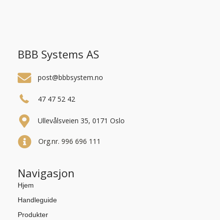
BBB Systems AS
post@bbbsystem.no
47 47 52 42
Ullevålsveien 35, 0171 Oslo
Org.nr. 996 696 111
Navigasjon
Hjem
Handleguide
Produkter