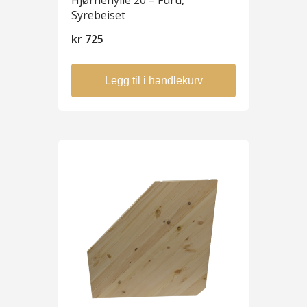
Hjørnehylle 20 – Furu,
Syrebeiset
kr
725
Legg til i handlekurv