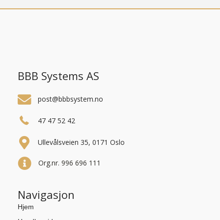
BBB Systems AS
post@bbbsystem.no
47 47 52 42
Ullevålsveien 35, 0171 Oslo
Org.nr. 996 696 111
Navigasjon
Hjem