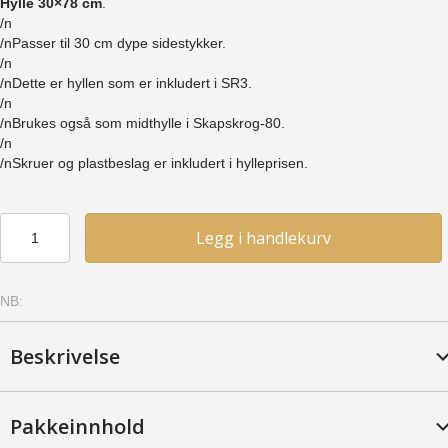
Hylle 30×78 cm
.
/n
/nPasser til 30 cm dype sidestykker.
/n
/nDette er hyllen som er inkludert i SR3.
/n
/nBrukes også som midthylle i Skapskrog-80.
/n
/nSkruer og plastbeslag er inkludert i hylleprisen.
Hylle
Legg i handlekurv
30x78
-
Furu,
NB:
Kirsebær
antall
Beskrivelse
Pakkeinnhold