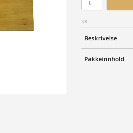
36x119
-
Bjerk,
NB:
Lakkert
antall
Beskrivelse
Pakkeinnhold