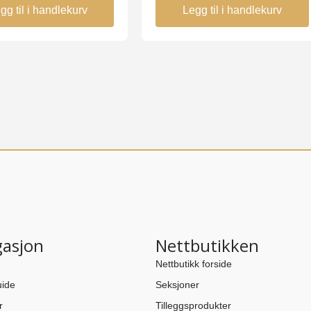
gg til i handlekurv
Legg til i handlekurv
gasjon
Nettbutikken
Nettbutikk forside
ide
Seksjoner
r
Tilleggsprodukter