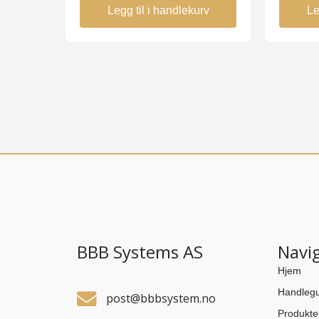
Legg til i handlekurv
Le
BBB Systems AS
Navi
Hjem
Handlegu
post@bbbsystem.no
Produkte