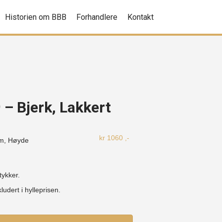
Historien om BBB
Forhandlere
Kontakt
 – Bjerk, Lakkert
kr
1060
,-
m, Høyde
tykker.
ludert i hylleprisen.