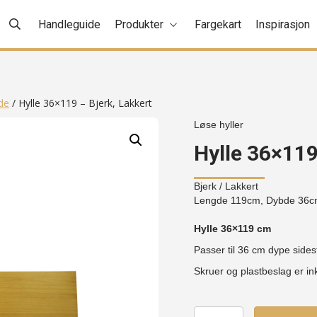
Handleguide
Produkter
Fargekart
Inspirasjon
de
/ Hylle 36×119 – Bjerk, Lakkert
Løse hyller
Hylle 36×119
Bjerk
/ Lakkert
Lengde 119cm, Dybde 36c
Hylle 36×119 cm
Passer til 36 cm dype sides
Skruer og plastbeslag er ink
Hylle