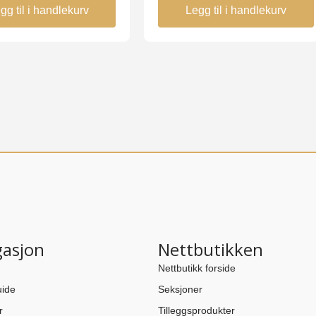
gg til i handlekurv
Legg til i handlekurv
gasjon
Nettbutikken
Nettbutikk forside
ide
Seksjoner
r
Tilleggsprodukter