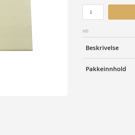
Hylle
36x39
-
Bjerk,
NB:
Syrebeiset
antall
Beskrivelse
Pakkeinnhold