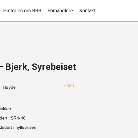
Historien om BBB
Forhandlere
Kontakt
– Bjerk, Syrebeiset
kr
530
,-
, Høyde
tykker.
udert i SR4-40
ludert i hylleprisen.