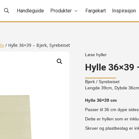
Handleguide
Produkter
Fargekart
Inspirasjon
de
/ Hylle 36×39 – Bjerk, Syrebeiset
Løse hyller
Hylle 36×39 
Bjerk
/ Syrebeiset
Lengde 39cm, Dybde 36cm
Hylle 36×39 cm
Passer til 36 cm dype sides
Dette er hyllen som er inkl
Skruer og plastbeslag er ink