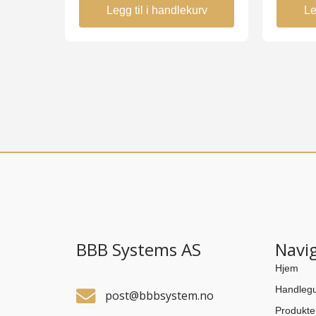
Legg til i handlekurv
Le
BBB Systems AS
Navi
Hjem
Handlegu
post@bbbsystem.no
Produkte