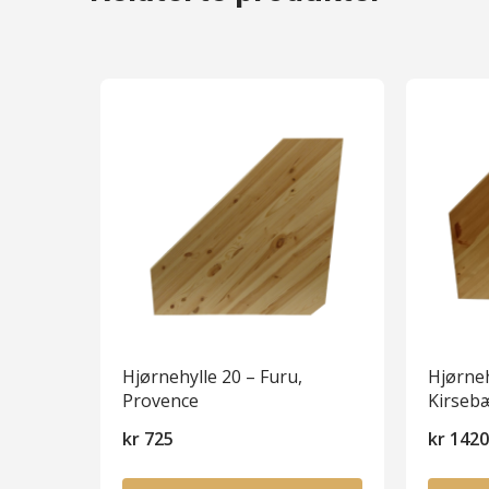
Hjørnehylle 20 – Furu,
Hjørneh
Provence
Kirseb
kr
725
kr
142