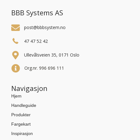
BBB Systems AS
post@bbbsystem.no
47 47 52 42
Ullevålsveien 35, 0171 Oslo
Org.nr. 996 696 111
Navigasjon
Hjem
Handleguide
Produkter
Fargekart
Inspirasjon