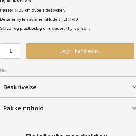
Hylle 36×39 cm
Passer til 36 cm dype sidestykker.
Dette er hyllen som er inkludert i SR4-40
Skruer og plastbeslag er inkludert i hylleprisen.
Hylle
Legg i handlekurv
36x39
-
Furu,
NB:
Syrebeiset
antall
Beskrivelse
Pakkeinnhold