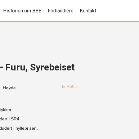
Historien om BBB
Forhandlere
Kontakt
– Furu, Syrebeiset
kr
460
,-
, Høyde
tykker.
dert i SR4
ludert i hylleprisen.