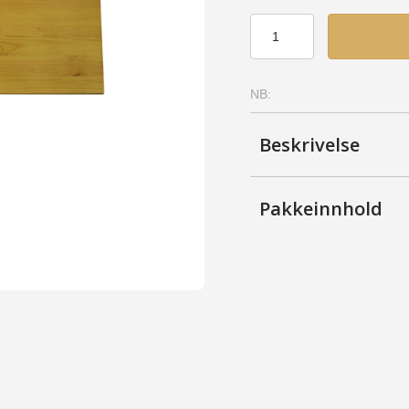
Hylle
36x78
-
Furu,
NB:
Syrebeiset
antall
Beskrivelse
Pakkeinnhold