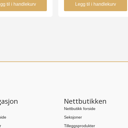
gg til i handlekurv
Legg til i handlekurv
gasjon
Nettbutikken
Nettbutikk forside
ide
Seksjoner
r
Tilleggsprodukter