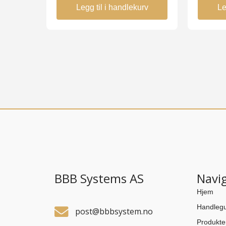
Legg til i handlekurv
Le
BBB Systems AS
Navi
Hjem
Handlegu
post@bbbsystem.no
Produkte