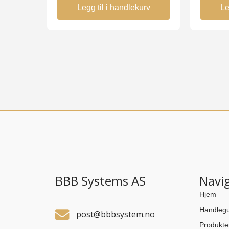
Legg til i handlekurv
Le
BBB Systems AS
Navi
Hjem
Handlegu
post@bbbsystem.no
Produkte