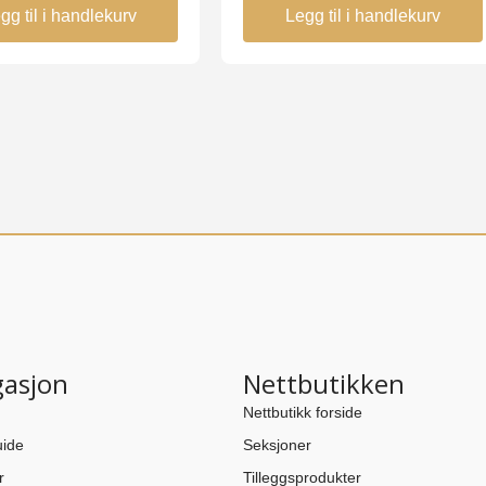
gg til i handlekurv
Legg til i handlekurv
gasjon
Nettbutikken
Nettbutikk forside
ide
Seksjoner
r
Tilleggsprodukter