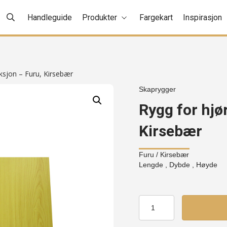
Handleguide
Produkter
Fargekart
Inspirasjon
ksjon – Furu, Kirsebær
Skaprygger
Rygg for hjø
Kirsebær
Furu
/ Kirsebær
Lengde , Dybde , Høyde
Rygg
for
hjørneseksjon