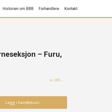
Historien om BBB
Forhandlere
Kontakt
rneseksjon – Furu,
kr
180
,-
Legg i handlekurv