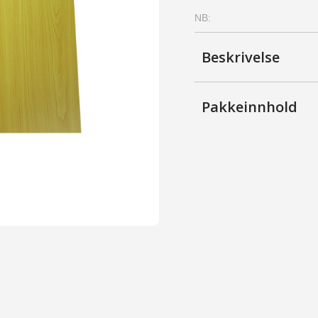
-
NB:
Furu,
Kirsebær
antall
Beskrivelse
Pakkeinnhold