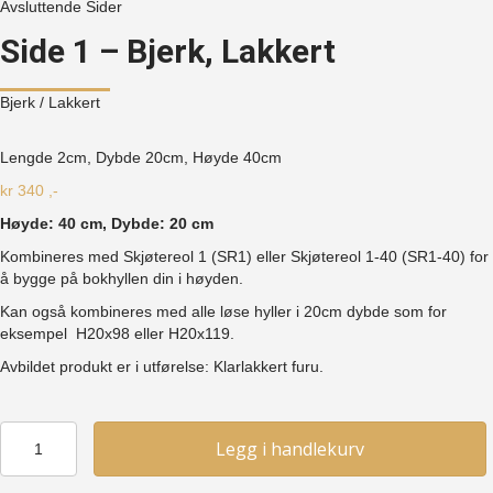
Avsluttende Sider
Side 1 – Bjerk, Lakkert
Bjerk
/ Lakkert
Lengde 2cm, Dybde 20cm, Høyde
40cm
kr
340
,-
Høyde: 40 cm, Dybde: 20 cm
Kombineres med Skjøtereol 1 (SR1) eller Skjøtereol 1-40 (SR1-40) for
å bygge på bokhyllen din i høyden.
Kan også kombineres med alle løse hyller i 20cm dybde som for
eksempel H20x98 eller H20x119.
Avbildet produkt er i utførelse: Klarlakkert furu.
Side
Legg i handlekurv
1
-