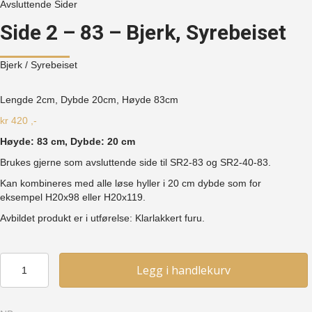
Avsluttende Sider
Side 2 – 83 – Bjerk, Syrebeiset
Bjerk
/ Syrebeiset
Lengde 2cm, Dybde 20cm, Høyde
83cm
kr
420
,-
Høyde: 83 cm, Dybde: 20 cm
Brukes gjerne som avsluttende side til SR2-83 og SR2-40-83.
Kan kombineres med alle løse hyller i 20 cm dybde som for
eksempel H20x98 eller H20x119.
Avbildet produkt er i utførelse: Klarlakkert furu.
Side
Legg i handlekurv
2
–
83