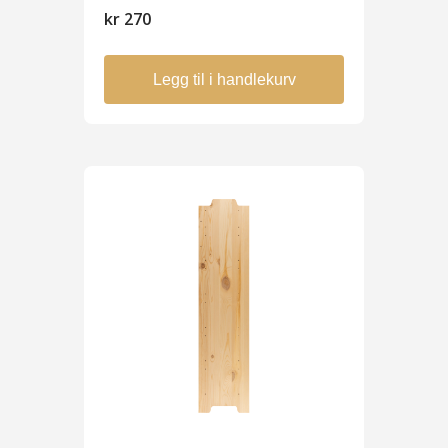
kr
270
Legg til i handlekurv