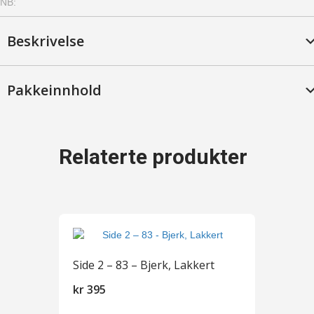
NB:
-
Bjerk,
Syrebeiset
Beskrivelse
antall
Pakkeinnhold
Relaterte produkter
Side 2 – 83 – Bjerk, Lakkert
kr
395