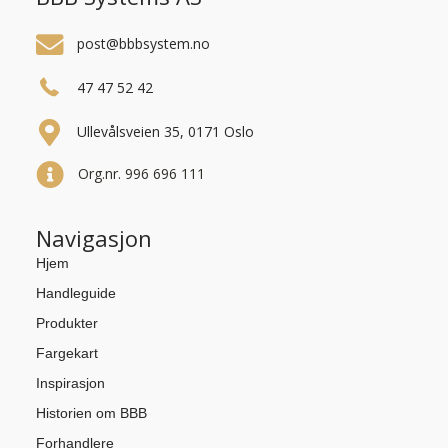
post@bbbsystem.no
47 47 52 42
Ullevålsveien 35, 0171 Oslo
Org.nr. 996 696 111
Navigasjon
Hjem
Handleguide
Produkter
Fargekart
Inspirasjon
Historien om BBB
Forhandlere