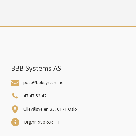
BBB Systems AS
post@bbbsystem.no
47 47 52 42
Ullevålsveien 35, 0171 Oslo
Org.nr. 996 696 111