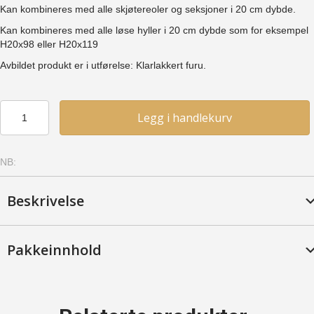
Kan kombineres med alle skjøtereoler og seksjoner i 20 cm dybde.
Kan kombineres med alle løse hyller i 20 cm dybde som for eksempel
H20x98 eller H20x119
Avbildet produkt er i utførelse: Klarlakkert furu.
Side
Legg i handlekurv
2
-
Bjerk,
NB:
Syrebeiset
antall
Beskrivelse
Pakkeinnhold