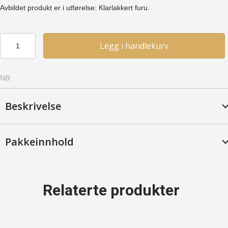
Avbildet produkt er i utførelse: Klarlakkert furu.
Side
Legg i handlekurv
4
-
Furu,
NB:
Mahogny
antall
Beskrivelse
Pakkeinnhold
Relaterte produkter