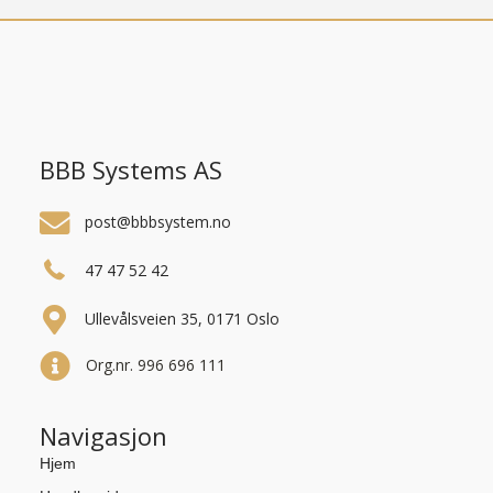
BBB Systems AS
post@bbbsystem.no
47 47 52 42
Ullevålsveien 35, 0171 Oslo
Org.nr. 996 696 111
Navigasjon
Hjem