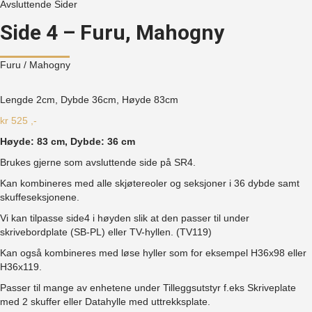
Avsluttende Sider
Side 4 – Furu, Mahogny
Furu
/ Mahogny
Lengde 2cm, Dybde 36cm, Høyde
83cm
kr
525
,-
Høyde: 83 cm, Dybde: 36 cm
Brukes gjerne som avsluttende side på SR4.
Kan kombineres med alle skjøtereoler og seksjoner i 36 dybde samt
skuffeseksjonene.
Vi kan tilpasse side4 i høyden slik at den passer til under
skrivebordplate (SB-PL) eller TV-hyllen. (TV119)
Kan også kombineres med løse hyller som for eksempel H36x98 eller
H36x119.
Passer til mange av enhetene under Tilleggsutstyr f.eks Skriveplate
med 2 skuffer eller Datahylle med uttrekksplate.