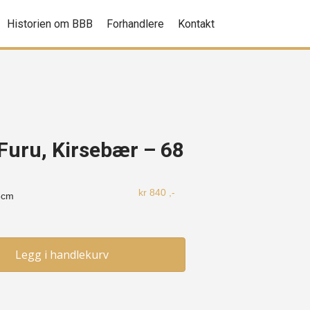
Historien om BBB
Forhandlere
Kontakt
 Furu, Kirsebær – 68
kr
840
,-
8cm
Legg i handlekurv