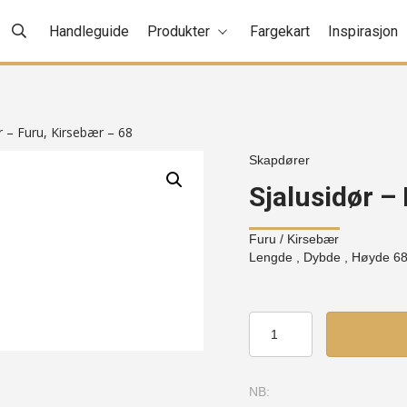
Handleguide
Produkter
Fargekart
Inspirasjon
r – Furu, Kirsebær – 68
Skapdører
Sjalusidør –
Furu
/ Kirsebær
Lengde , Dybde , Høyde
6
Sjalusidør
-
Furu,
Kirsebær
NB:
-