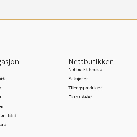
gasjon
Nettbutikken
Nettbutikk forside
ide
Seksjoner
r
Tilleggsprodukter
t
Ekstra deler
on
n om BBB
ere