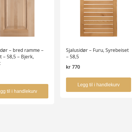
sdør – bred ramme –
Sjalusidør – Furu, Syrebeiset
t – 58,5 – Bjerk,
– 58,5
t
kr
770
Legg til i handlekurv
gg til i handlekurv