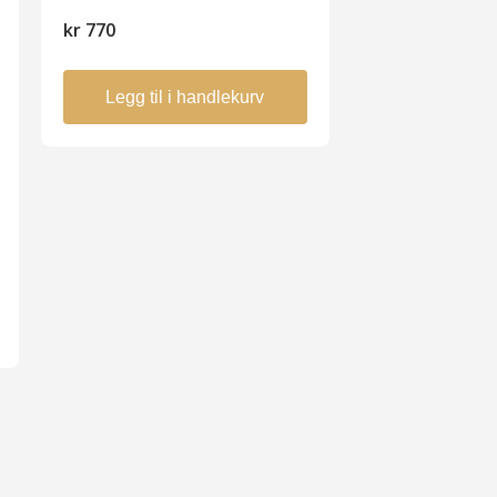
kr
770
Legg til i handlekurv