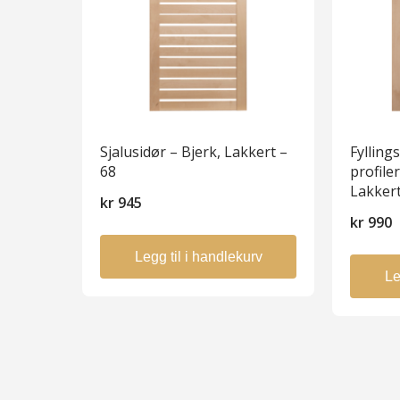
Sjalusidør – Bjerk, Lakkert –
Fylling
68
profiler
Lakker
kr
945
kr
990
Legg til i handlekurv
Le