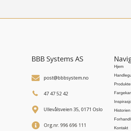
BBB Systems AS
Navi
Hjem
Handlegu
post@bbbsystem.no
Produkte
47 47 52 42
Fargekar
Inspirasj
Ullevålsveien 35, 0171 Oslo
Historie
Forhandl
Org.nr. 996 696 111
Kontakt