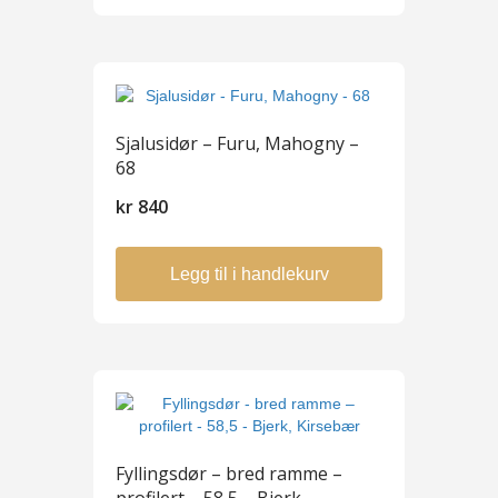
Sjalusidør – Furu, Mahogny –
68
kr
840
Legg til i handlekurv
Fyllingsdør – bred ramme –
profilert – 58,5 – Bjerk,