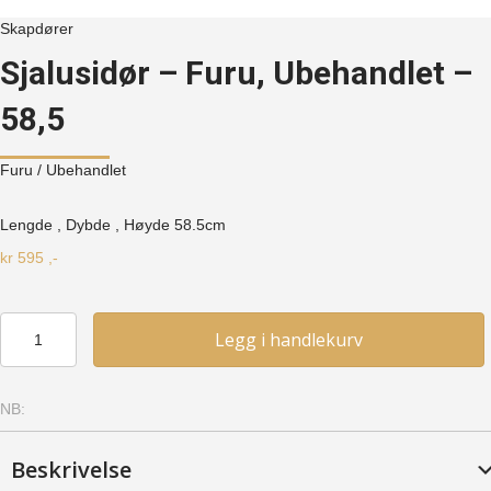
Skapdører
Sjalusidør – Furu, Ubehandlet –
58,5
Furu
/ Ubehandlet
Lengde , Dybde , Høyde
58.5cm
kr
595
,-
Sjalusidør
Legg i handlekurv
-
Furu,
Ubehandlet
NB:
-
58,5
antall
Beskrivelse