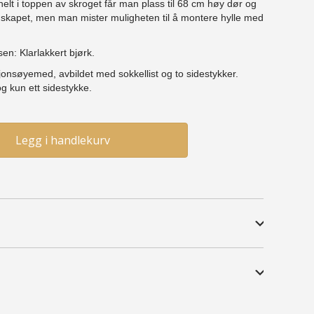
helt i toppen av skroget får man plass til 68 cm høy dør og
i skapet, men man mister muligheten til å montere hylle med
sen: Klarlakkert bjørk.
sjonsøyemed, avbildet med sokkellist og to sidestykker.
og kun ett sidestykke.
Legg i handlekurv