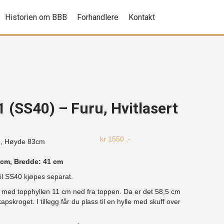
Historien om BBB
Forhandlere
Kontakt
 (SS40) – Furu, Hvitlasert
kr
1550
,-
m, Høyde
83cm
 cm, Bredde: 41 cm
til SS40 kjøpes separat.
t med topphyllen 11 cm ned fra toppen. Da er det 58,5 cm
pskroget. I tillegg får du plass til en hylle med skuff over