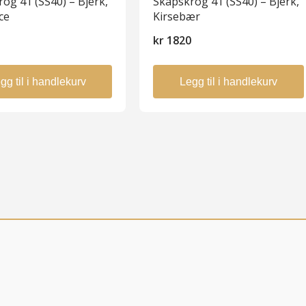
og 41 (SS40) – Bjerk,
Skapskrog 41 (SS40) – Bjerk,
ce
Kirsebær
0
kr
1820
gg til i handlekurv
Legg til i handlekurv