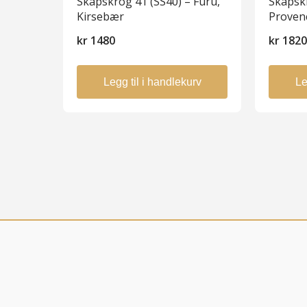
Skapskrog 41 (SS40) – Furu,
Skapskr
Kirsebær
Proven
kr
1480
kr
182
Legg til i handlekurv
Le