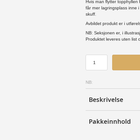
Hvis man flytter topphyllen 
får mer lagringsplass inne 
skuff.
Avbildet produkt er i utførel
NB: Seksjonen er, i illustra
Produktet leveres uten list 
Skapskrog
41
(SS40)
-
NB:
Furu,
Hvitlasert
antall
Beskrivelse
Pakkeinnhold