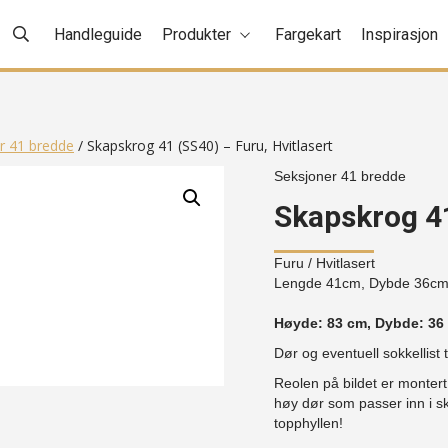
Handleguide
Produkter
Fargekart
Inspirasjon
r 41 bredde
/ Skapskrog 41 (SS40) – Furu, Hvitlasert
Seksjoner 41 bredde
Skapskrog 41
Furu
/ Hvitlasert
Lengde 41cm, Dybde 36c
Høyde: 83 cm, Dybde: 36
Dør og eventuell sokkellist 
Reolen på bildet er monter
høy dør som passer inn i ska
topphyllen!