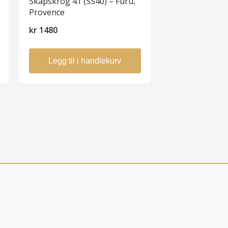
Skapskrog 41 (SS40) – Furu,
Provence
kr
1480
Legg til i handlekurv