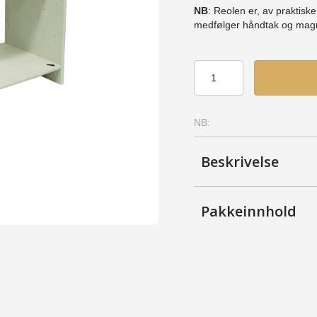
NB
: Reolen er, av praktisk
medfølger håndtak og magn
Skapskrog
80
(SS)
-
NB:
Furu,
Ubehandlet
antall
Beskrivelse
Pakkeinnhold