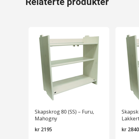
Relaterte produkter
Skapskrog 80 (SS) – Furu,
Skapskr
Mahogny
Lakker
kr
2195
kr
284