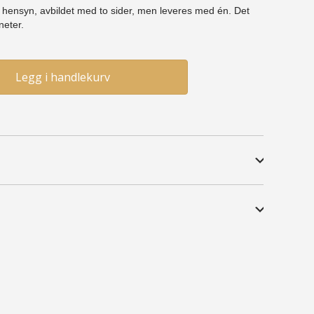
e hensyn, avbildet med to sider, men leveres med én. Det
eter.
Legg i handlekurv