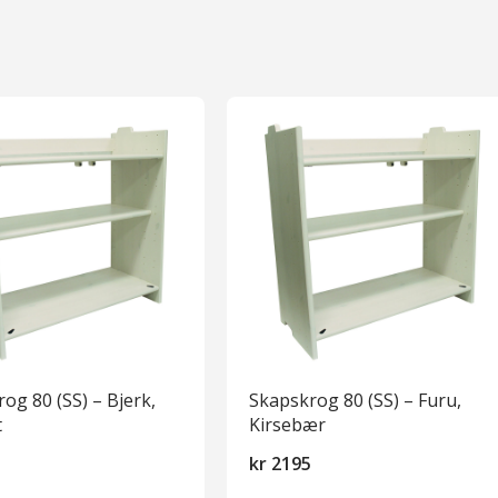
og 80 (SS) – Bjerk,
Skapskrog 80 (SS) – Furu,
t
Kirsebær
0
kr
2195