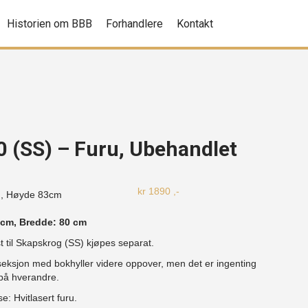
Historien om BBB
Forhandlere
Kontakt
 (SS) – Furu, Ubehandlet
kr
1890
,-
m, Høyde
83cm
 cm, Bredde: 80 cm
st til Skapskrog (SS) kjøpes separat.
eksjon med bokhyller videre oppover, men det er ingenting
ppå hverandre.
se: Hvitlasert furu.