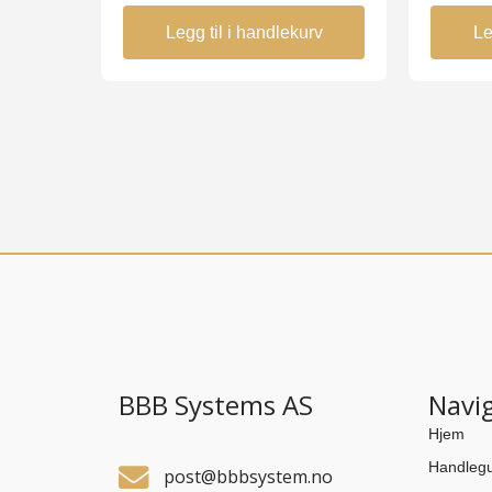
Legg til i handlekurv
Le
BBB Systems AS
Navi
Hjem
Handlegu
post@bbbsystem.no