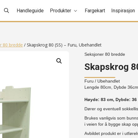
Handleguide
Produkter
Fargekart
Inspirasjon
r 80 bredde
/ Skapskrog 80 (SS) – Furu, Ubehandlet
Seksjoner 80 bredde
Skapskrog 80
Furu
/ Ubehandlet
Lengde 80cm, Dybde 36c
Høyde: 83 cm, Dybde: 36
Dører og eventuell sokkelli
Brukes vanligvis som bunns
i veien for å bygge skap o
Avbildet produkt er i utførel