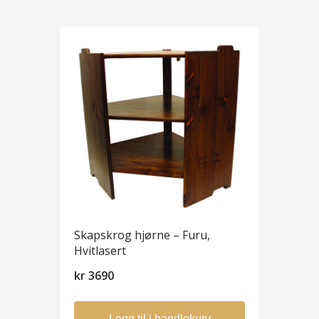
Skapskrog hjørne – Furu,
Hvitlasert
kr
3690
Legg til i handlekurv