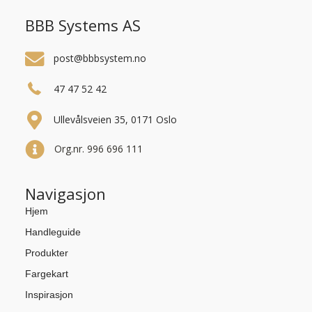
BBB Systems AS
post@bbbsystem.no
47 47 52 42
Ullevålsveien 35, 0171 Oslo
Org.nr. 996 696 111
Navigasjon
Hjem
Handleguide
Produkter
Fargekart
Inspirasjon