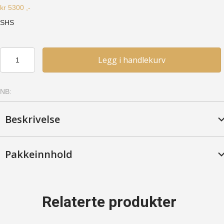
kr
5300
,-
SHS
Skapskrog
Legg i handlekurv
hjørne
-
Bjerk,
NB:
Syrebeiset
antall
Beskrivelse
Pakkeinnhold
Relaterte produkter