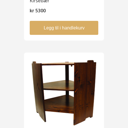
Kirsebær
kr
5300
Legg til i handlekurv