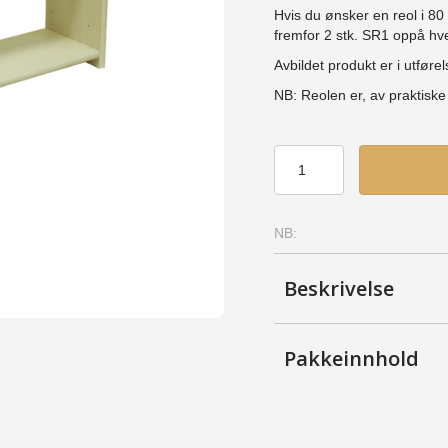
Hvis du ønsker en reol i 8
fremfor 2 stk. SR1 oppå hv
Avbildet produkt er i utførel
NB: Reolen er, av praktisk
Skjøtereol
1
(SR1)
-
NB:
Furu,
Kirsebær
antall
Beskrivelse
Pakkeinnhold