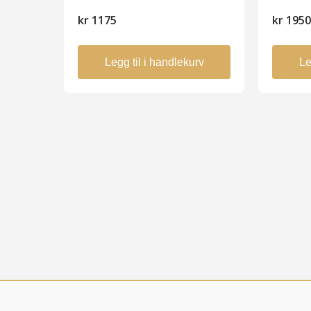
kr
1175
kr
195
Legg til i handlekurv
Le