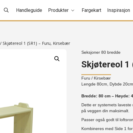
Handleguide
Produkter
Fargekart
Inspirasjon
/ Skjøtereol 1 (SR1) – Furu, Kirsebær
Seksjoner 80 bredde
Skjøtereol 1
Furu
/ Kirsebær
Lengde 80cm, Dybde 20c
Bredde: 80 cm – Høyde: 
Dette er systemets laveste 
på veggen din maksimalt.
Passer også godt til loftsro
Kombineres med Side 1 for å