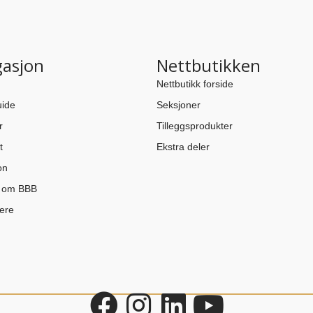
gasjon
Nettbutikken
Nettbutikk forside
ide
Seksjoner
r
Tilleggsprodukter
t
Ekstra deler
on
n om BBB
ere