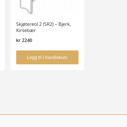
Skjøtereol 2 (SR2) – Bjerk,
Kirsebær
kr
2240
Legg til i handlekurv