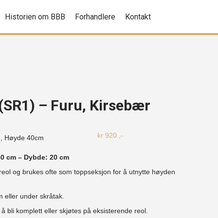
Historien om BBB
Forhandlere
Kontakt
 (SR1) – Furu, Kirsebær
kr
920
,-
m, Høyde
40cm
40 cm – Dybde: 20 cm
reol og brukes ofte som toppseksjon for å utnytte høyden
m eller under skråtak.
 bli komplett eller skjøtes på eksisterende reol.