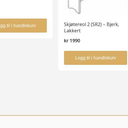
0
Skjøtereol 2 (SR2) – Bjerk,
gg til i handlekurv
Lakkert
kr
1990
Legg til i handlekurv