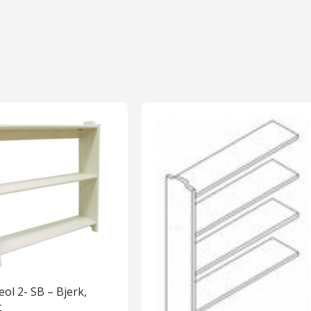
eol 2- SB – Bjerk,
t