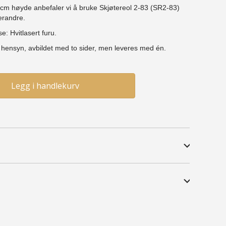
0 cm høyde anbefaler vi å bruke Skjøtereol 2-83 (SR2-83)
erandre.
se: Hvitlasert furu.
e hensyn, avbildet med to sider, men leveres med én.
Legg i handlekurv