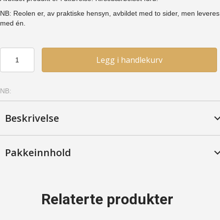
NB: Reolen er, av praktiske hensyn, avbildet med to sider, men leveres
med én.
Skjøtereol
Legg i handlekurv
2-
40–
83
NB:
(SR2-
40-
83)
Beskrivelse
-
Furu,
Syrebeiset
Pakkeinnhold
antall
Relaterte produkter