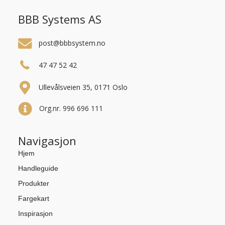
BBB Systems AS
post@bbbsystem.no
47 47 52 42
Ullevålsveien 35, 0171 Oslo
Org.nr. 996 696 111
Navigasjon
Hjem
Handleguide
Produkter
Fargekart
Inspirasjon