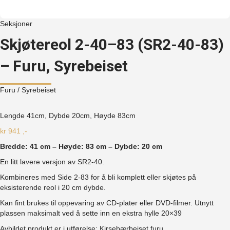
Seksjoner
Skjøtereol 2-40–83 (SR2-40-83)
– Furu, Syrebeiset
Furu
/ Syrebeiset
Lengde 41cm, Dybde 20cm, Høyde
83cm
kr
941
,-
Bredde: 41 cm – Høyde: 83 cm – Dybde: 20 cm
En litt lavere versjon av SR2-40.
Kombineres med Side 2-83 for å bli komplett eller skjøtes på
eksisterende reol i 20 cm dybde.
Kan fint brukes til oppevaring av CD-plater eller DVD-filmer. Utnytt
plassen maksimalt ved å sette inn en ekstra hylle 20×39
Avbildet produkt er i utførelse: Kirsebærbeiset furu.