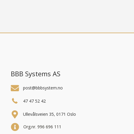
BBB Systems AS
post@bbbsystem.no
47 47 52 42
Ullevålsveien 35, 0171 Oslo
Org.nr. 996 696 111