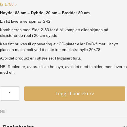
kr
1758
,-
Høyde: 83 cm – Dybde: 20 cm – Bredde: 80 cm
En litt lavere versjon av SR2.
Kombineres med Side 2-83 for å bli komplett eller skjøtes på
eksisterende reol i 20 cm dybde.
Kan fint brukes til oppevaring av CD-plater eller DVD-filmer. Utnytt
plassen maksimalt ved å sette inn en ekstra hylle 20×78
Avbildet produkt er i utførelse: Hvitlasert furu.
NB: Reolen er, av praktiske hensyn, avbildet med to sider, men leveres
med én.
Skjøtereol
Legg i handlekurv
2
–
83
NB:
(SR2-
83)
-