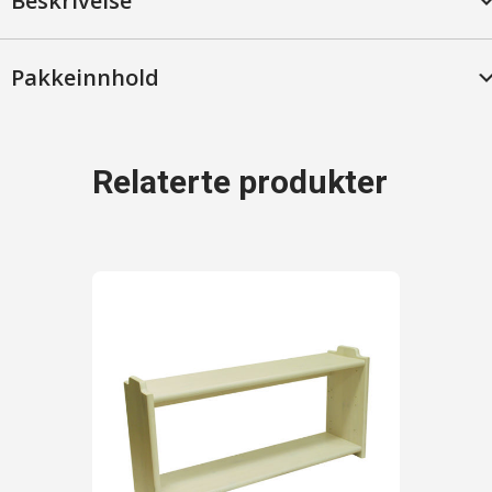
Beskrivelse
Bjerk,
Syrebeiset
antall
Pakkeinnhold
Relaterte produkter