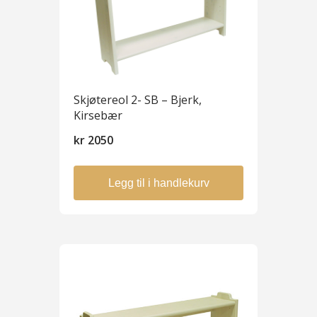
Skjøtereol 2- SB – Bjerk,
Kirsebær
kr
2050
Legg til i handlekurv