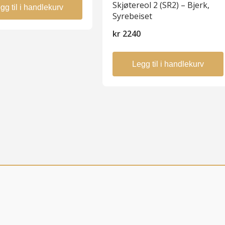
Skjøtereol 2 (SR2) – Bjerk,
gg til i handlekurv
Syrebeiset
kr
2240
Legg til i handlekurv