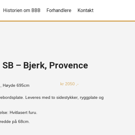
Historien om BBB
Forhandlere
Kontakt
- SB – Bjerk, Provence
kr
2050
,-
m, Høyde
695cm
vebordsplate. Leveres med to sidestykker, ryggplate og
else: Hvitlasert furu.
bredde på 68cm.