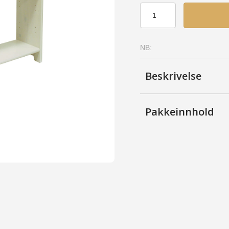
Skjøtereol
2-
SB
-
NB:
Bjerk,
Provence
antall
Beskrivelse
Pakkeinnhold