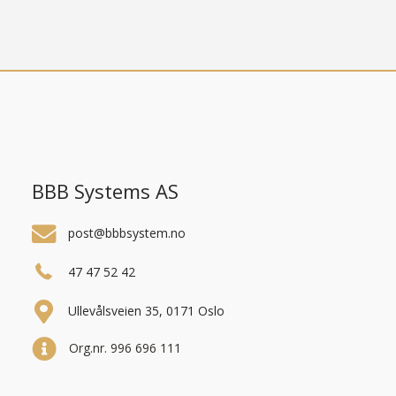
BBB Systems AS
post@bbbsystem.no
47 47 52 42
Ullevålsveien 35, 0171 Oslo
Org.nr. 996 696 111