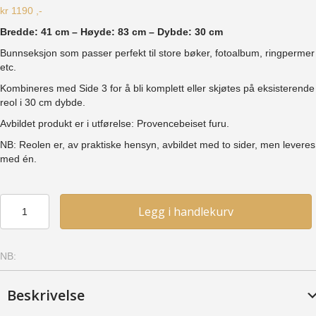
kr
1190
,-
Bredde: 41 cm – Høyde: 83 cm – Dybde: 30 cm
Bunnseksjon som passer perfekt til store bøker, fotoalbum, ringpermer
etc.
Kombineres med Side 3 for å bli komplett eller skjøtes på eksisterende
reol i 30 cm dybde.
Avbildet produkt er i utførelse: Provencebeiset furu.
NB: Reolen er, av praktiske hensyn, avbildet med to sider, men leveres
med én.
Skjøtereol
Legg i handlekurv
3–
40
(SR3-
NB:
40)
-
Furu,
Beskrivelse
Kirsebær
antall