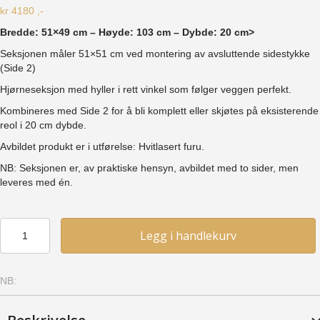
kr
4180
,-
Bredde: 51×49 cm – Høyde: 103 cm – Dybde: 20 cm>
Seksjonen måler 51×51 cm ved montering av avsluttende sidestykke
(Side 2)
Hjørneseksjon med hyller i rett vinkel som følger veggen perfekt.
Kombineres med Side 2 for å bli komplett eller skjøtes på eksisterende
reol i 20 cm dybde.
Avbildet produkt er i utførelse: Hvitlasert furu.
NB: Seksjonen er, av praktiske hensyn, avbildet med to sider, men
leveres med én.
Skjøtevinkelreol
Legg i handlekurv
2
(SVR2)
-
NB:
Bjerk,
Syrebeiset
antall