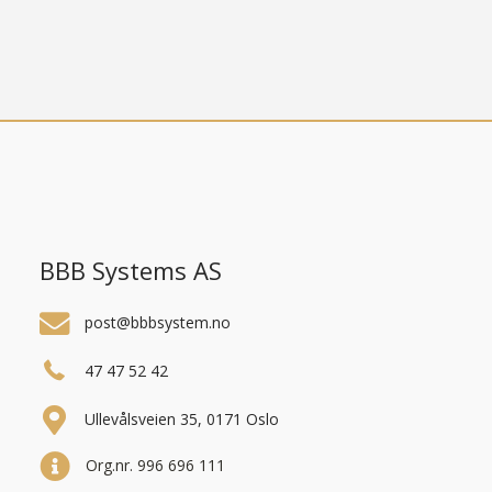
BBB Systems AS
post@bbbsystem.no
47 47 52 42
Ullevålsveien 35, 0171 Oslo
Org.nr. 996 696 111