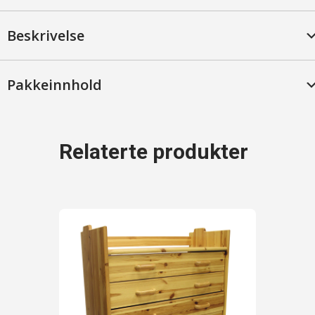
Mahogny
antall
Beskrivelse
Pakkeinnhold
Relaterte produkter