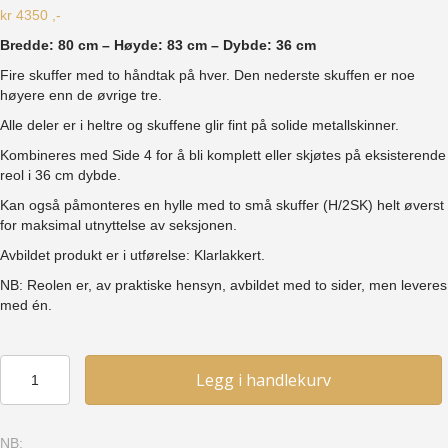
kr
4350
,-
Bredde: 80 cm – Høyde: 83 cm – Dybde: 36 cm
Fire skuffer med to håndtak på hver. Den nederste skuffen er noe
høyere enn de øvrige tre.
Alle deler er i heltre og skuffene glir fint på solide metallskinner.
Kombineres med Side 4 for å bli komplett eller skjøtes på eksisterende
reol i 36 cm dybde.
Kan også påmonteres en hylle med to små skuffer (H/2SK) helt øverst
for maksimal utnyttelse av seksjonen.
Avbildet produkt er i utførelse: Klarlakkert.
NB: Reolen er, av praktiske hensyn, avbildet med to sider, men leveres
med én.
Skuffeseksjon
Legg i handlekurv
80
(SSK)
-
NB:
Furu,