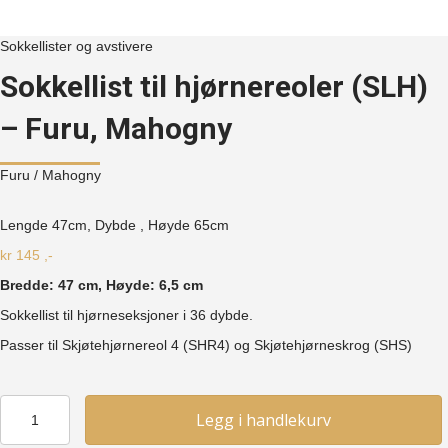
Sokkellister og avstivere
Sokkellist til hjørnereoler (SLH)
– Furu, Mahogny
Furu
/ Mahogny
Lengde 47cm, Dybde , Høyde
65cm
kr
145
,-
Bredde: 47 cm, Høyde: 6,5 cm
Sokkellist til hjørneseksjoner i 36 dybde.
Passer til Skjøtehjørnereol 4 (SHR4) og Skjøtehjørneskrog (SHS)
Sokkellist
Legg i handlekurv
til
hjørnereoler