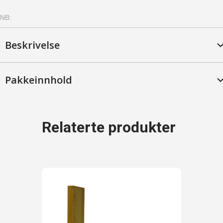
(SLH)
NB:
-
Furu,
Mahogny
Beskrivelse
antall
Pakkeinnhold
Relaterte produkter