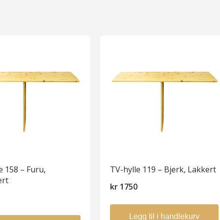
e 158 – Furu,
TV-hylle 119 – Bjerk, Lakkert
ert
kr
1750
0
Legg til i handlekurv