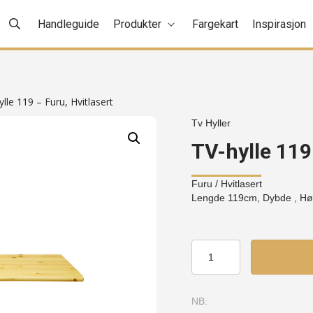
Handleguide
Produkter
Fargekart
Inspirasjon
lle 119 – Furu, Hvitlasert
Tv Hyller
TV-hylle 119
Furu
/ Hvitlasert
Lengde 119cm, Dybde , H
TV-
hylle
119
-
NB:
Furu,