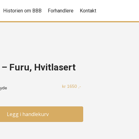
Historien om BBB
Forhandlere
Kontakt
 – Furu, Hvitlasert
kr
1650
,-
øyde
Legg i handlekurv