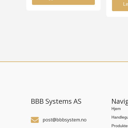
Le
BBB Systems AS
Navi
Hjem
Handlegu
post@bbbsystem.no
Produkte