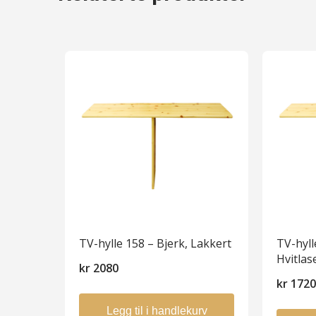
TV-hylle 158 – Bjerk, Lakkert
TV-hyll
Hvitlas
kr
2080
kr
172
Legg til i handlekurv