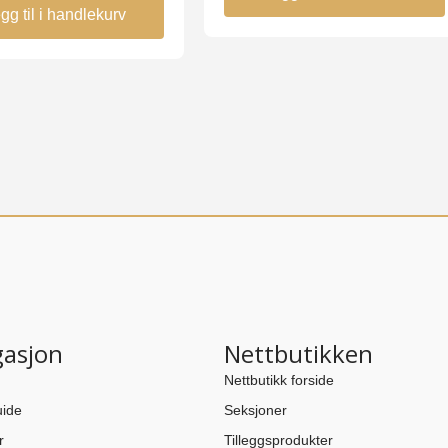
gg til i handlekurv
gasjon
Nettbutikken
Nettbutikk forside
ide
Seksjoner
r
Tilleggsprodukter