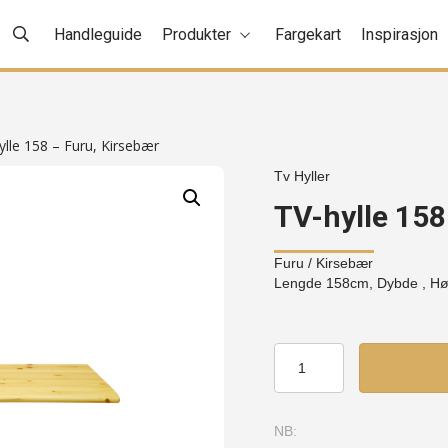
Handleguide
Produkter
Fargekart
Inspirasjon
ylle 158 – Furu, Kirsebær
Tv Hyller
TV-hylle 158
Furu
/ Kirsebær
Lengde 158cm, Dybde , H
TV-
hylle
158
-
NB:
Furu,