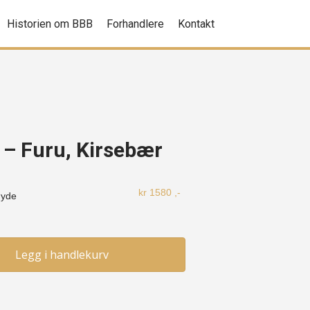
Historien om BBB
Forhandlere
Kontakt
 – Furu, Kirsebær
kr
1580
,-
øyde
Legg i handlekurv