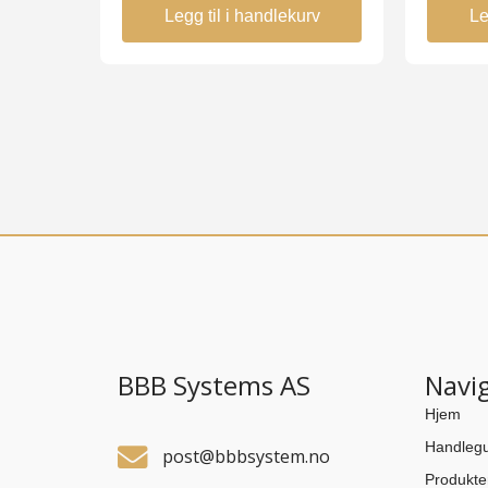
Legg til i handlekurv
Le
BBB Systems AS
Navi
Hjem
Handlegu
post@bbbsystem.no
Produkte