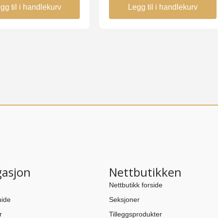
gg til i handlekurv
Legg til i handlekurv
gasjon
Nettbutikken
Nettbutikk forside
ide
Seksjoner
r
Tilleggsprodukter