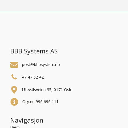
BBB Systems AS
post@bbbsystem.no
47 47 52 42
Ullevålsveien 35, 0171 Oslo
Org.nr. 996 696 111
Navigasjon
Hjem