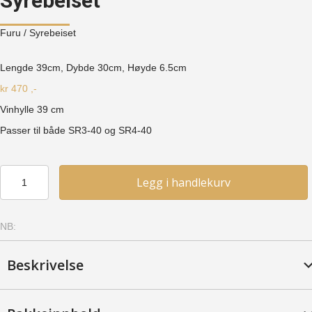
Syrebeiset
Furu
/ Syrebeiset
Lengde 39cm, Dybde 30cm, Høyde
6.5cm
kr
470
,-
Vinhylle 39 cm
Passer til både SR3-40 og SR4-40
Vinhylle
Legg i handlekurv
39
(VIN39)
-
NB:
Furu,
Syrebeiset
antall
Beskrivelse