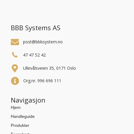
BBB Systems AS
post@bbbsystem.no
47 47 52 42
Ullevålsveien 35, 0171 Oslo
Org.nr. 996 696 111
Navigasjon
Hjem
Handleguide
Produkter