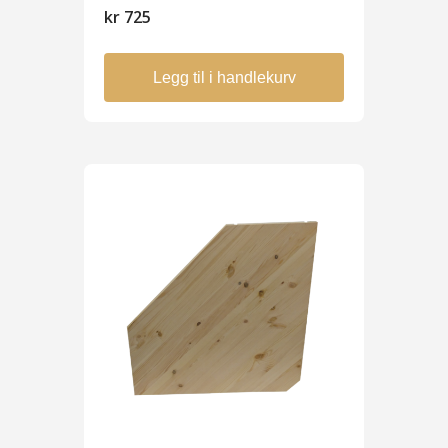
kr
725
Legg til i handlekurv