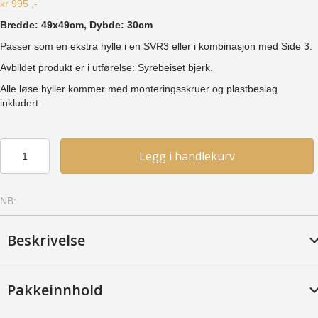
kr
995
,-
Bredde: 49x49cm, Dybde: 30cm
Passer som en ekstra hylle i en SVR3 eller i kombinasjon med Side 3.
Avbildet produkt er i utførelse: Syrebeiset bjerk.
Alle løse hyller kommer med
monteringsskruer
og plastbeslag
inkludert.
Vinkelhylle
Legg i handlekurv
30
(til
SVR3)
NB:
-
Bjerk,
Kirsebær
Beskrivelse
antall
Pakkeinnhold