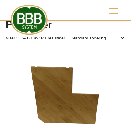
Hjem
/
Produkter
/ Side 58
Produkter
Viser 913–921 av 921 resultater