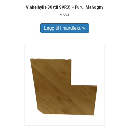
Vinkelhylle 30 (til SVR3) – Furu, Mahogny
kr
662
Legg til i handlekurv