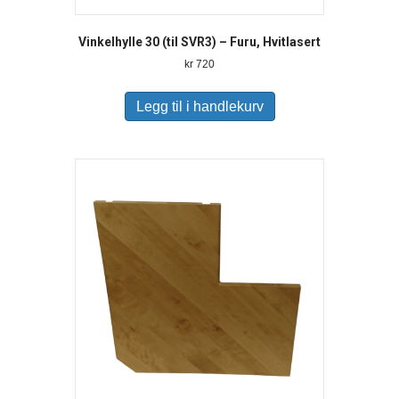
Vinkelhylle 30 (til SVR3) – Furu, Hvitlasert
kr
720
Legg til i handlekurv