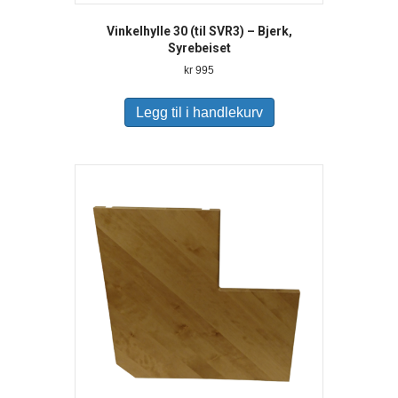
Vinkelhylle 30 (til SVR3) – Bjerk,
Syrebeiset
kr
995
Legg til i handlekurv