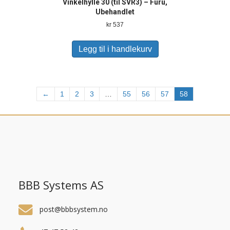
Vinkelhylle 30 (til SVR3) – Furu,
Ubehandlet
kr
537
Legg til i handlekurv
←
1
2
3
…
55
56
57
58
BBB Systems AS
post@bbbsystem.no