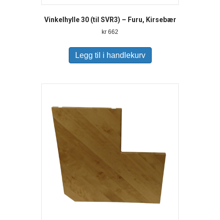
Vinkelhylle 30 (til SVR3) – Furu, Kirsebær
kr
662
Legg til i handlekurv