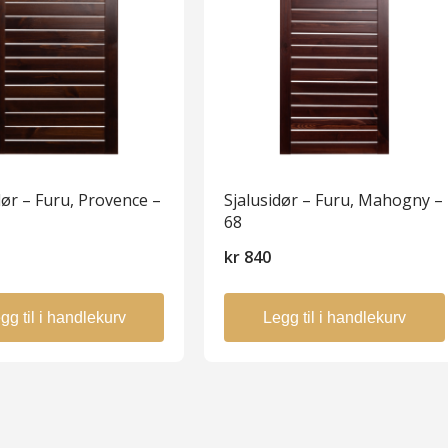
dør – Furu, Provence –
Sjalusidør – Furu, Mahogny –
68
kr
840
gg til i handlekurv
Legg til i handlekurv