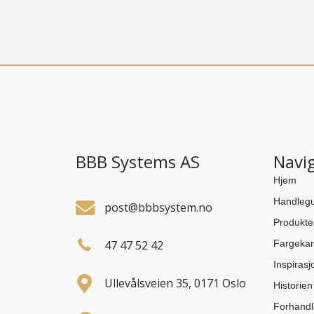
BBB Systems AS
Navi
Hjem
Handlegu
post@bbbsystem.no
Produkte
47 47 52 42
Fargekar
Inspirasj
Ullevålsveien 35, 0171 Oslo
Historie
Forhandl