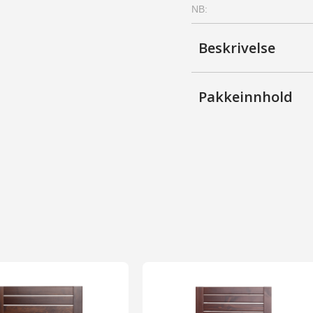
NB:
-
Bjerk,
Provence
Beskrivelse
antall
Pakkeinnhold