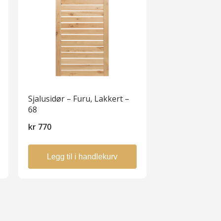
Sjalusidør – Furu, Lakkert –
68
kr
770
Legg til i handlekurv