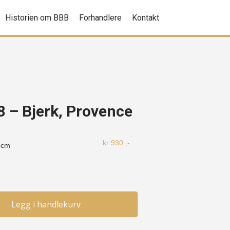
Historien om BBB
Forhandlere
Kontakt
68 – Bjerk, Provence
kr
930
,-
8cm
Legg i handlekurv