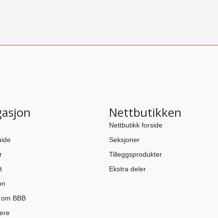
gasjon
Nettbutikken
Nettbutikk forside
ide
Seksjoner
r
Tilleggsprodukter
t
Ekstra deler
on
n om BBB
ere