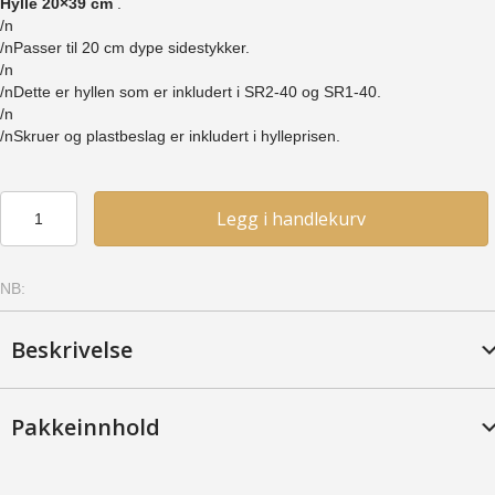
Hylle 20×39 cm
.
/n
/nPasser til 20 cm dype sidestykker.
/n
/nDette er hyllen som er inkludert i SR2-40 og SR1-40.
/n
/nSkruer og plastbeslag er inkludert i hylleprisen.
Hylle
Legg i handlekurv
20x39
-
Bjerk,
NB:
Kirsebær
antall
Beskrivelse
Pakkeinnhold