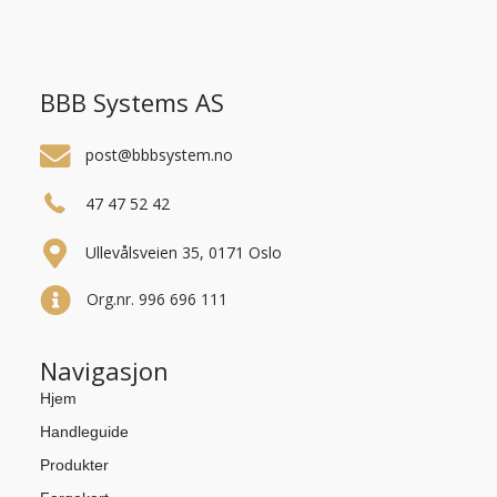
BBB Systems AS
post@bbbsystem.no
47 47 52 42
Ullevålsveien 35, 0171 Oslo
Org.nr. 996 696 111
Navigasjon
Hjem
Handleguide
Produkter