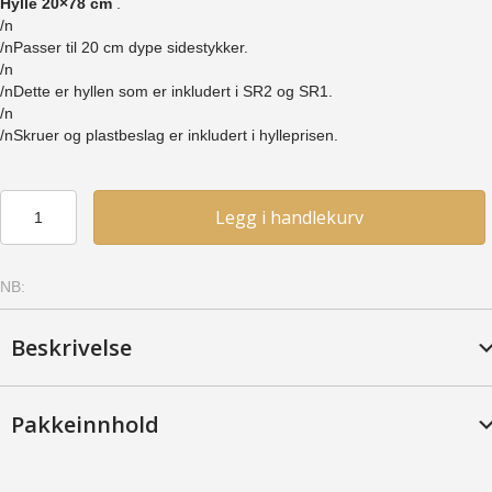
Hylle 20×78 cm
.
/n
/nPasser til 20 cm dype sidestykker.
/n
/nDette er hyllen som er inkludert i SR2 og SR1.
/n
/nSkruer og plastbeslag er inkludert i hylleprisen.
Hylle
Legg i handlekurv
20x78
-
Bjerk,
NB:
Provence
antall
Beskrivelse
Pakkeinnhold