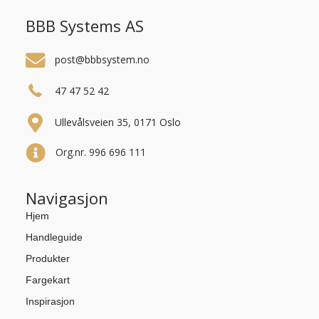
BBB Systems AS
post@bbbsystem.no
47 47 52 42
Ullevålsveien 35, 0171 Oslo
Org.nr. 996 696 111
Navigasjon
Hjem
Handleguide
Produkter
Fargekart
Inspirasjon