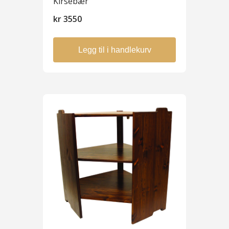
Kirsebær
kr
3550
Legg til i handlekurv