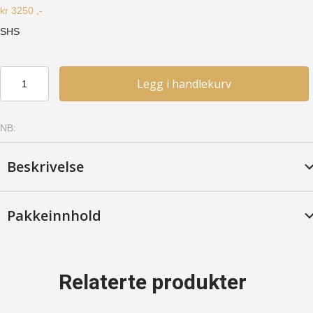
kr
3250
,-
SHS
Skapskrog
Legg i handlekurv
hjørne
-
Furu,
NB:
Lakkert
antall
Beskrivelse
Pakkeinnhold
Relaterte produkter