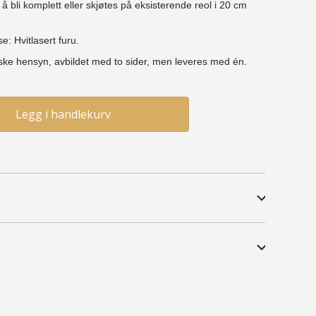
 bli komplett eller skjøtes på eksisterende reol i 20 cm
se: Hvitlasert furu.
iske hensyn, avbildet med to sider, men leveres med én.
Legg i handlekurv