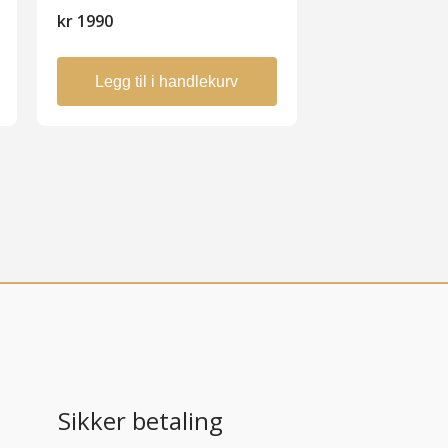
kr
1990
Legg til i handlekurv
Sikker betaling