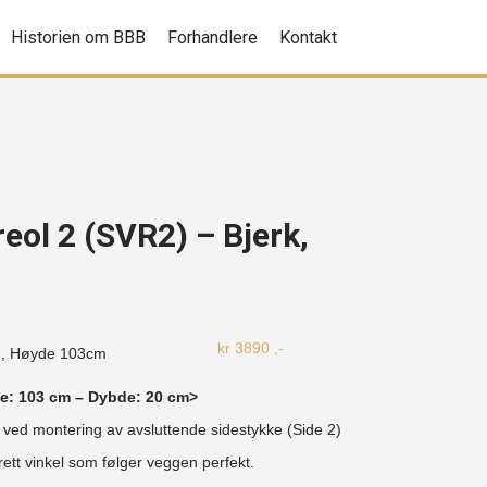
Historien om BBB
Forhandlere
Kontakt
reol 2 (SVR2) – Bjerk,
kr
3890
,-
m, Høyde
103cm
e: 103 cm – Dybde: 20 cm>
ed montering av avsluttende sidestykke (Side 2)
rett vinkel som følger veggen perfekt.