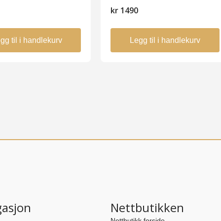
5
kr
1490
gg til i handlekurv
Legg til i handlekurv
gasjon
Nettbutikken
Nettbutikk forside