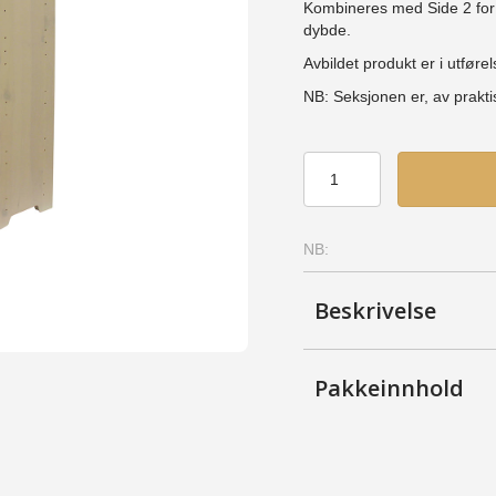
Kombineres med Side 2 for å
dybde.
Avbildet produkt er i utførel
NB: Seksjonen er, av prakt
Skjøtevinkelreol
2
(SVR2)
-
NB:
Bjerk,
Lakkert
antall
Beskrivelse
Pakkeinnhold