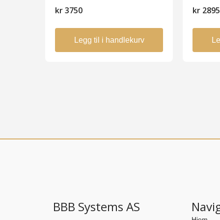
kr
3750
kr
289
Legg til i handlekurv
Le
BBB Systems AS
Navi
Hjem