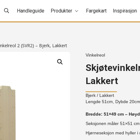
Handleguide
Produkter
Fargekart
Inspirasjon
nkelreol 2 (SVR2) – Bjerk, Lakkert
Vinkelreol
Skjøtevinkel
Lakkert
Bjerk
/ Lakkert
Lengde 51cm, Dybde 20c
Bredde: 51×49 cm – Høyd
Seksjonen måler 51×51 cm v
Hjørneseksjon med hyller i 