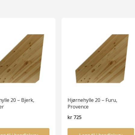
ylle 20 – Bjerk,
Hjørnehylle 20 – Furu,
ær
Provence
5
kr
725