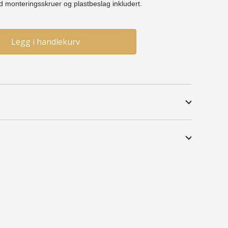
ed
monteringsskruer
og plastbeslag inkludert.
Legg i handlekurv