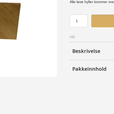
Alle løse hyller kommer m
Vinkelhylle
30
(til
SVR3)
NB:
-
Bjerk,
Lakkert
Beskrivelse
antall
Pakkeinnhold