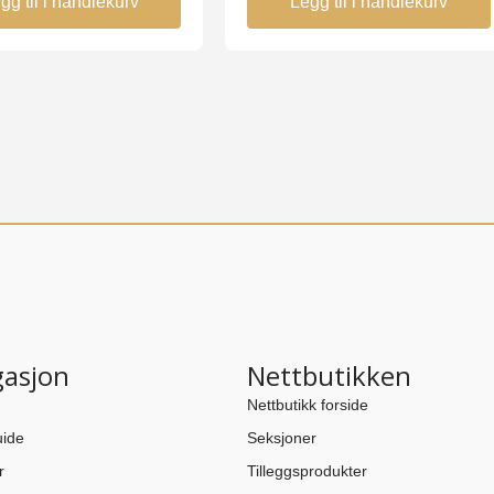
gg til i handlekurv
Legg til i handlekurv
gasjon
Nettbutikken
Nettbutikk forside
ide
Seksjoner
r
Tilleggsprodukter