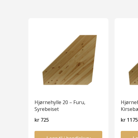
Hjørnehylle 20 – Furu,
Hjørneh
Syrebeiset
Kirseb
kr
725
kr
117