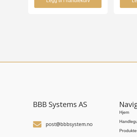
Legg til i handlekurv
Le
BBB Systems AS
Navi
Hjem
Handlegu
post@bbbsystem.no
Produkte