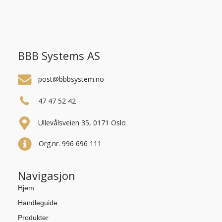
BBB Systems AS
post@bbbsystem.no
47 47 52 42
Ullevålsveien 35, 0171 Oslo
Org.nr. 996 696 111
Navigasjon
Hjem
Handleguide
Produkter