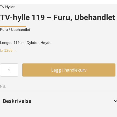
Tv Hyller
TV-hylle 119 – Furu, Ubehandlet
Furu
/ Ubehandlet
Lengde 119cm, Dybde , Høyde
kr
1265
,-
TV-
Legg i handlekurv
hylle
119
-
NB:
Furu,
Ubehandlet
antall
Beskrivelse